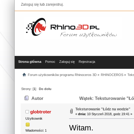
Zaloguj się
lub
zarejestruj
.
Strona główna
Pomoc
Zaloguj się
Rejestracja
Forum użytkowników programu Rhinoceros 3D
»
RHINOCEROS
»
Teks
Strony: [
1
]
Do dołu
Autor
Wątek: Teksturowanie "Łó
Teksturowanie "Łódz na wodzie"
globtroter
«
dnia:
10 Styczeń 2018, godz.19:41 »
Użytkownik
Witam.
Wiadomości: 1