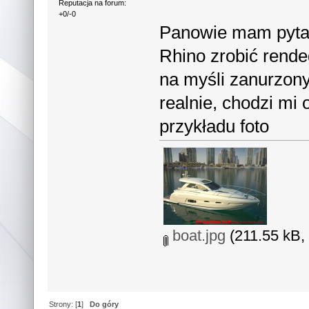
Reputacja na forum:
+0/-0
Panowie mam pytan
Rhino zrobić rende
na myśli zanurzony
realnie, chodzi mi o
przykładu foto
boat.jpg
(211.55 kB, 
Strony: [
1
]
Do góry