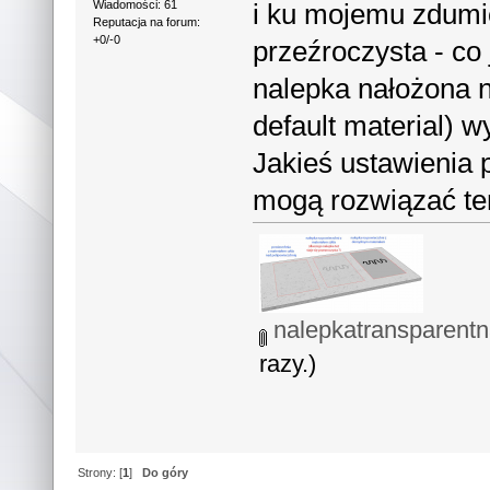
i ku mojemu zdumi
Wiadomości: 61
Reputacja na forum:
+0/-0
przeźroczysta - co
nalepka nałożona n
default material) 
Jakieś ustawienia 
mogą rozwiązać te
nalepkatransparentn
razy.)
Strony: [
1
]
Do góry