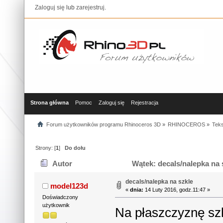
Zaloguj się
lub
zarejestruj
.
Strona główna
Pomoc
Zaloguj się
Rejestracja
Forum użytkowników programu Rhinoceros 3D
»
RHINOCEROS
»
Teks
Strony: [
1
]
Do dołu
Autor
Wątek: decals/nalepka na 
decals/nalepka na szkle
model123d
«
dnia:
14 Luty 2016, godz.11:47 »
Doświadczony
użytkownik
Na płaszczyznę sz