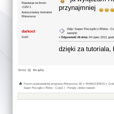
Reputacja na forum:
przynajmniej
+125/-1
Autoryzowany Instruktor
Rhinoceros
Odp: Super Początki z Rhino - Cz
darkoct
nawyki
Gość
«
Odpowiedź #6 dnia:
04 Lipiec 2013, godz
dzięki za tutoriala
Strony: [
1
]
Do góry
Forum użytkowników programu Rhinoceros 3D
»
RHINOCEROS
»
Zrob
Super Początki z Rhino - Część I - Porady i dobre nawyki