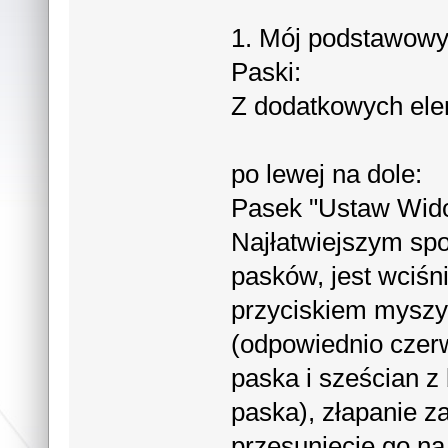
1. Mój podstawowy 
Paski:
Z dodatkowych ele
po lewej na dole:
Pasek "Ustaw Wido
Najłatwiejszym sp
pasków, jest wciśn
przyciskiem myszy 
(odpowiednio czer
paska i sześcian z
paska), złapanie za
przesuniecie go na