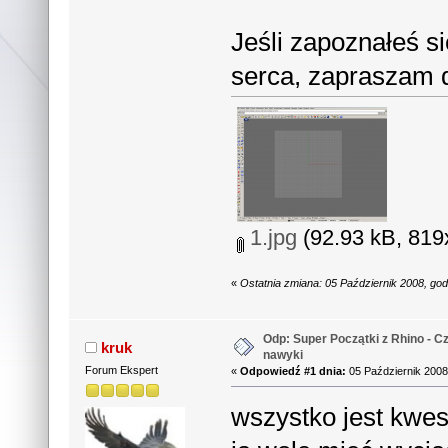
Jeśli zapoznałeś si
serca, zapraszam d
1.jpg
(92.93 kB, 819x
«
Ostatnia zmiana: 05 Październik 2008, go
Odp: Super Początki z Rhino - Cz
kruk
nawyki
Forum Ekspert
«
Odpowiedź #1 dnia:
05 Październik 2008
wszystko jest kwes