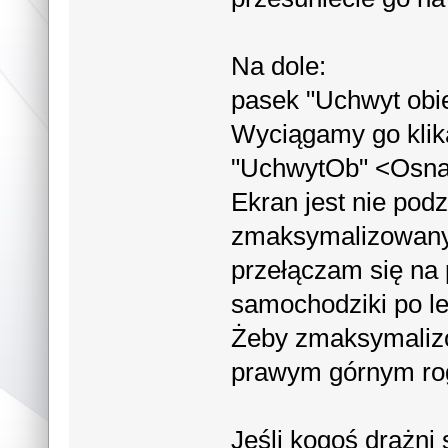
Na dole:
pasek "Uchwyt ob
Wyciągamy go klik
"UchwytOb" <Osn
Ekran jest nie pod
zmaksymalizowany
przełączam się na 
samochodziki po le
Żeby zmaksymalizo
prawym górnym rogu
Jeśli kogoś drażni