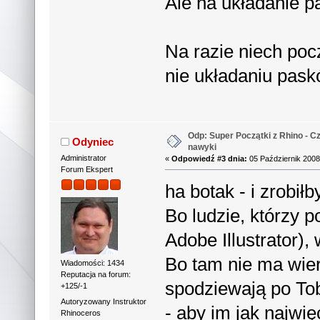
Ale na układanie p
Na razie niech poc
nie układaniu pas
Odp: Super Początki z Rhino - Cz
Odyniec
nawyki
Administrator
«
Odpowiedź #3 dnia:
05 Październik 2008
Forum Ekspert
ha botak - i zrobi
Bo ludzie, którzy p
Adobe Illustrator), 
Bo tam nie ma wier
Wiadomości: 1434
Reputacja na forum:
spodziewają po Tob
+125/-1
Autoryzowany Instruktor
- aby im jak najwię
Rhinoceros