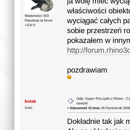
ja wolę mieć wycią
właściwości obiekt
Wiadomości: 603
wyciągać całych p
Reputacja na forum:
+113/-0
sobie przestrzeń ro
pokazałem w innym
http://forum.rhino3
pozdrawiam
Odp: Super Początki z Rhino - Cz
botak
nawyki
Gość
«
Odpowiedź #2 dnia:
05 Październik 2008
Dokładnie tak jak 