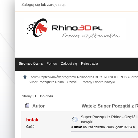
Zaloguj się
lub
zarejestruj
.
Strona główna
Pomoc
Zaloguj się
Rejestracja
Forum użytkowników programu Rhinoceros 3D
»
RHINOCEROS
»
Zrob
Super Początki z Rhino - Część I - Porady i dobre nawyki
Strony: [
1
]
Do dołu
Autor
Wątek: Super Początki z R
Super Początki z Rhino - Część I
botak
nawyki
Gość
«
dnia:
05 Październik 2008, godz.02:54 »