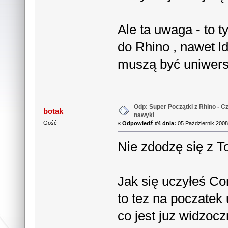
Ale ta uwaga - to t
do Rhino , nawet ld
muszą być uniwers
Odp: Super Początki z Rhino - Cz
botak
nawyki
Gość
«
Odpowiedź #4 dnia:
05 Październik 2008
Nie zdodzę się z T
Jak się uczyłeś C
to tez na poczatek 
co jest juz widzoc