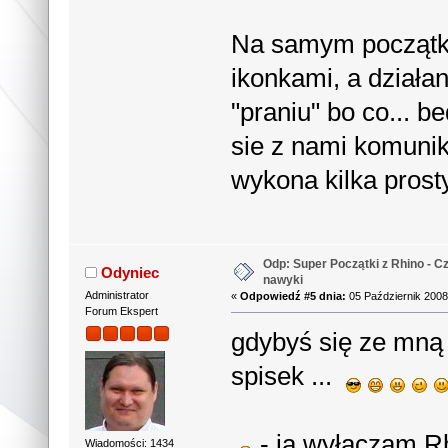
Na samym początk
ikonkami, a działa
"praniu" bo co... b
sie z nami komunik
wykona kilka pros
Odp: Super Początki z Rhino - Cz
Odyniec
nawyki
Administrator
«
Odpowiedź #5 dnia:
05 Październik 2008
Forum Ekspert
gdybyś się ze mną
spisek ...
- ja wyłączam Rh
Wiadomości: 1434