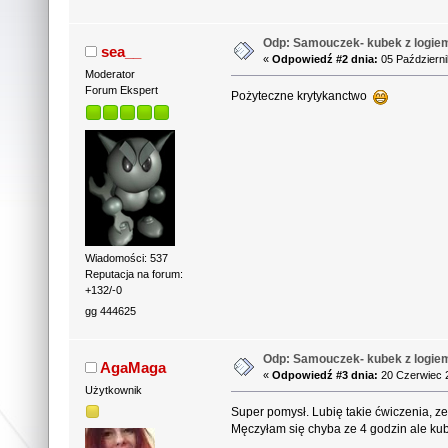
Odp: Samouczek- kubek z logie
sea__
«
Odpowiedź #2 dnia:
05 Październi
Moderator
Forum Ekspert
Pożyteczne krytykanctwo
Wiadomości: 537
Reputacja na forum:
+132/-0
gg 444625
Odp: Samouczek- kubek z logie
AgaMaga
«
Odpowiedź #3 dnia:
20 Czerwiec 2
Użytkownik
Super pomysł. Lubię takie ćwiczenia, ze 
Męczyłam się chyba ze 4 godzin ale ku