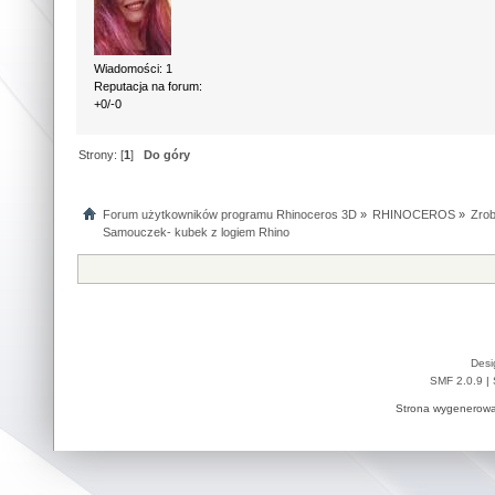
Wiadomości: 1
Reputacja na forum:
+0/-0
Strony: [
1
]
Do góry
Forum użytkowników programu Rhinoceros 3D
»
RHINOCEROS
»
Zrob
Samouczek- kubek z logiem Rhino
Desi
SMF 2.0.9
|
Strona wygenerowa