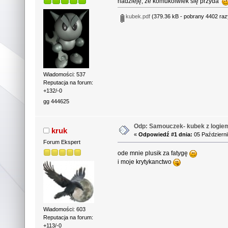
nadzieję, że komukolwiek się przyda
kubek.pdf
(379.36 kB - pobrany 4402 raz
Wiadomości: 537
Reputacja na forum:
+132/-0
gg 444625
Odp: Samouczek- kubek z logie
kruk
«
Odpowiedź #1 dnia:
05 Październi
Forum Ekspert
ode mnie plusik za fatygę
i moje krytykanctwo
Wiadomości: 603
Reputacja na forum:
+113/-0