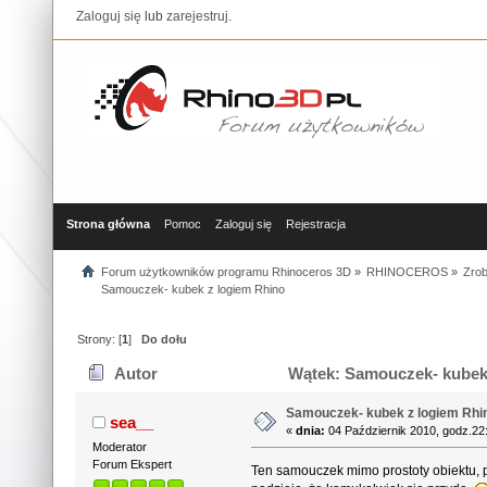
Zaloguj się
lub
zarejestruj
.
Strona główna
Pomoc
Zaloguj się
Rejestracja
Forum użytkowników programu Rhinoceros 3D
»
RHINOCEROS
»
Zrob
Samouczek- kubek z logiem Rhino
Strony: [
1
]
Do dołu
Autor
Wątek: Samouczek- kubek 
Samouczek- kubek z logiem Rhi
sea__
«
dnia:
04 Październik 2010, godz.22
Moderator
Forum Ekspert
Ten samouczek mimo prostoty obiektu, 