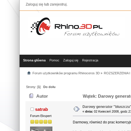
Zaloguj się
lub
zarejestruj
.
Strona główna
Pomoc
Zaloguj się
Rejestracja
Forum użytkowników programu Rhinoceros 3D
»
ROZSZERZENIA 
Strony: [
1
]
Do dołu
Autor
Wątek: Darowy generato
Darowy generator "bluszczu
satrab
«
dnia:
02 Kwiecień 2008, godz.2
Forum Ekspert
Darmowy, również do prac komercyjnyc