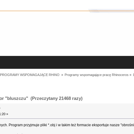
I PROGRAMY WSPOMAGAJĄCE RHINO 
»
Programy wspomagające pracę Rhinoceros
»
r "bluszczu" (Przeczytany 21468 razy)
"
1:20 »
h. Program przyjmuje pliki *.obj i w takim też formacie eksportuje nasze "obrośnię