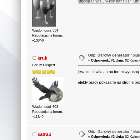
http://graphics.uni-konstanz.de/~luft
Wiadomości: 534
Reputacja na forum:
+138/-0
Odp: Darowy generator "blu
kruk
«
Odpowiedź #1 dnia:
02 Kwieci
Forum Ekspert
jeszcze chwila aa na forum wyrosną
efekty pracy pokazane na stronie 
Wiadomości: 603
Reputacja na forum:
+113/-0
Odp: Darowy generator "blu
satrab
«
Odpowiedź #2 dnia:
02 Kwieci