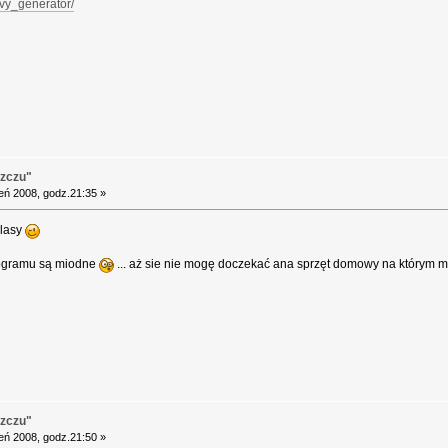
/ivy_generator/
szczu"
eń 2008, godz.21:35 »
 lasy
programu są miodne
... aż sie nie mogę doczekać ana sprzęt domowy na którym 
szczu"
eń 2008, godz.21:50 »