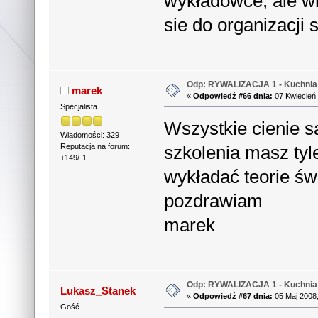
wykładowce, ale w
sie do organizacji
Odp: RYWALIZACJA 1 - Kuchnia 
marek
«
Odpowiedź #66 dnia:
07 Kwiecień 
Specjalista
Wszystkie cienie s
Wiadomości: 329
szkolenia masz ty
Reputacja na forum:
+149/-1
wykładać teorie św
pozdrawiam
marek
Odp: RYWALIZACJA 1 - Kuchnia 
Lukasz_Stanek
«
Odpowiedź #67 dnia:
05 Maj 2008,
Gość