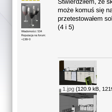
Stwierdziłem, że s
może komuś się n
przetestowałem sob
(4 i 5)
Wiadomości: 534
Reputacja na forum:
+138/-0
1.jpg
(120.9 kB, 1219