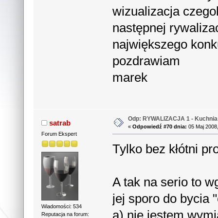
wizualizacja czegok
następnej rywaliza
największego konk
pozdrawiam
marek
Odp: RYWALIZACJA 1 - Kuchnia 
satrab
«
Odpowiedź #70 dnia:
05 Maj 2008,
Forum Ekspert
Tylko bez kłótni p
A tak na serio to w
jej sporo do bycia 
Wiadomości: 534
a) nie jestem wy
Reputacja na forum: