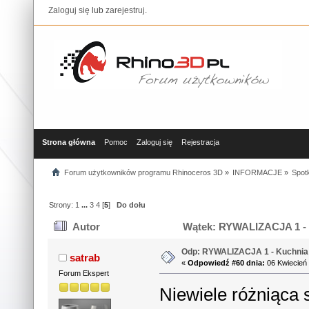
Zaloguj się
lub
zarejestruj
.
Strona główna
Pomoc
Zaloguj się
Rejestracja
Forum użytkowników programu Rhinoceros 3D
»
INFORMACJE
»
Spotk
Strony:
1
...
3
4
[
5
]
Do dołu
Autor
Wątek: RYWALIZACJA 1 - K
Odp: RYWALIZACJA 1 - Kuchnia 
satrab
«
Odpowiedź #60 dnia:
06 Kwiecień 
Forum Ekspert
Niewiele różniąca s