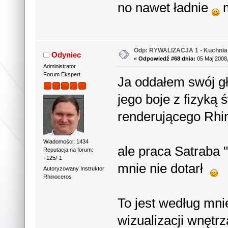
no nawet ładnie
m
Odp: RYWALIZACJA 1 - Kuchnia 
Odyniec
«
Odpowiedź #68 dnia:
05 Maj 2008,
Administrator
Forum Ekspert
Ja oddałem swój g
jego boje z fizyką
renderującego Rhi
Wiadomości: 1434
ale praca Satraba 
Reputacja na forum:
+125/-1
mnie nie dotarł
Autoryzowany Instruktor
Rhinoceros
To jest według mnie
wizualizacji wnętr