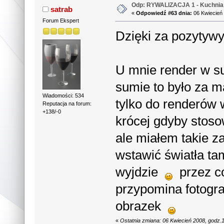
Odp: RYWALIZACJA 1 - Kuchnia 
satrab
«
Odpowiedź #63 dnia:
06 Kwiecień 
Forum Ekspert
Dzięki za pozytywy
U mnie render w su
sumie to było za 
Wiadomości: 534
tylko do renderów 
Reputacja na forum:
+138/-0
krócej gdyby stoso
ale miałem takie 
wstawić światła ta
wyjdzie
przez co
przypomina fotogra
obrazek
«
Ostatnia zmiana: 06 Kwiecień 2008, godz.