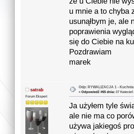
że u Ciebie nie wys
u mnie a to chyba z
usunąłbym je, ale
poprawienia wyglą
się do Ciebie na k
Pozdrawiam
marek
Odp: RYWALIZACJA 1 - Kuchnia 
satrab
«
Odpowiedź #65 dnia:
07 Kwiecień 
Forum Ekspert
Ja użyłem tyle świa
ale nie ma co poró
używa jakiegoś pr