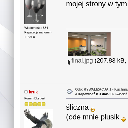
mojej strony w tym 
Wiadomości: 534
Reputacja na forum:
+138/-0
final.jpg
(207.83 kB, 
Odp: RYWALIZACJA 1 - Kuchnia 
kruk
«
Odpowiedź #61 dnia:
06 Kwiecień 
Forum Ekspert
śliczna
(ode mnie plusik