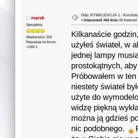
Odp: RYWALIZACJA 1 - Kuchnia 
marek
«
Odpowiedź #64 dnia:
06 Kwiecień 
Specjalista
Kilkanaście godzin
Wiadomości: 329
użyłeś świateł, w 
Reputacja na forum:
+149/-1
jednej lampy musi
prostokątnych, aby
Próbowałem w ten s
niestety świateł by
użyte do wymodelo
widzę piękną wykł
można ją gdzieś p
nic podobnego.
P