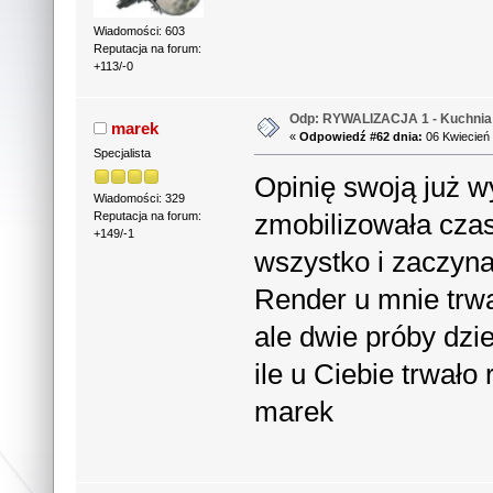
Wiadomości: 603
Reputacja na forum:
+113/-0
Odp: RYWALIZACJA 1 - Kuchnia 
marek
«
Odpowiedź #62 dnia:
06 Kwiecień 
Specjalista
Opinię swoją już w
Wiadomości: 329
zmobilizowała czas
Reputacja na forum:
+149/-1
wszystko i zaczyn
Render u mnie trwa
ale dwie próby dz
ile u Ciebie trwał
marek