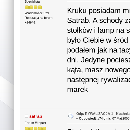
Specjalista
Kruku posiadam mn
Wiadomości: 329
Satrab. A schody z
Reputacja na forum:
+149/-1
stołków i lamp na s
było Ciebie w śród
podałem jak na tac
dni. Jedyne pocies
kąta, masz nowego 
następnej rywalizac
marek
Odp: RYWALIZACJA 1 - Kuchnia 
satrab
«
Odpowiedź #74 dnia:
07 Maj 2008,
Forum Ekspert