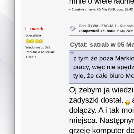
mnie o wiele ładni
«
Ostatnia zmiana: 05 Maj 2008, godz.22:42
Odp: RYWALIZACJA 1 - Kuchnia 
marek
«
Odpowiedź #71 dnia:
06 Maj 2008,
Specjalista
Cytat: satrab w 05 M
Wiadomości: 329
Reputacja na forum:
z tym że poza Markie
+149/-1
pracy, więc nie spęd
tyle, że całe biuro
Oj żebym ja wiedzi
zadyszki dostał,
a
dołączy. A i tak mo
miejsca. Następny
grzeję komputer do