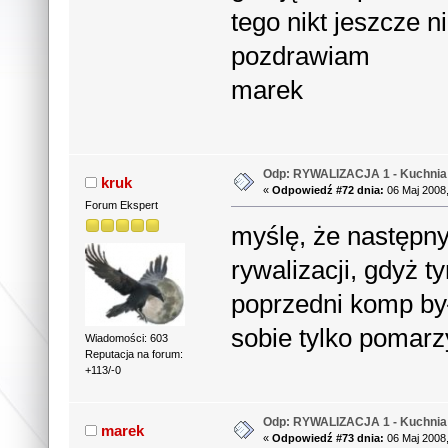
tego nikt jeszcze n
pozdrawiam
marek
Odp: RYWALIZACJA 1 - Kuchnia 
kruk
«
Odpowiedź #72 dnia:
06 Maj 2008,
Forum Ekspert
myślę, że następny
rywalizacji, gdyż
poprzedni komp był
sobie tylko pomar
Wiadomości: 603
Reputacja na forum:
+113/-0
Odp: RYWALIZACJA 1 - Kuchnia 
marek
«
Odpowiedź #73 dnia:
06 Maj 2008,