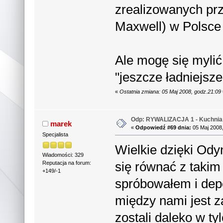
zrealizowanych pr
Maxwell) w Polsce 
Ale mogę się mylić
"jeszcze ładniejsze
«
Ostatnia zmiana: 05 Maj 2008, godz.21:09
Odp: RYWALIZACJA 1 - Kuchnia 
marek
«
Odpowiedź #69 dnia:
05 Maj 2008,
Specjalista
Wielkie dzięki Ody
Wiadomości: 329
się równać z takim
Reputacja na forum:
+149/-1
spróbowałem i de
między nami jest z
zostali daleko w ty