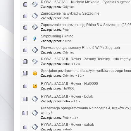
RYWALIZACJA 1 - Kuchnia McNeela - Pytania i sugestie
Zaczęty przez
Odyniec
Zaproszenie na wykład w Szczecinie
Zaczęty przez
Piotr
Zaproszenie na prezentację Rhino 5 w Szczecinie (28.0
Zaczęty przez
Piotr
Shipbuilding i Rhino
Zaczęty przez
bTree
Pierwsze gorące screeny Rhino 5 WIP z Siggraph
Zaczęty przez
Odyniec
RYWALIZACJA II - Rower - Zasady, Terminy, Lista chętny
Zaczęty przez botak
«
1
2
»
Specjalne pozdrowienia dla użytkowników naszego for
Zaczęty przez
Odyniec
«
1
2
»
RYWALIZACJA II - Rower - Hal9000
Zaczęty przez
Hal9000
RYWALIZACJA II - Rower - botak
Zaczęty przez botak
«
1
2
»
Prezentacja oprogramowania Rhinoceros 4, Kraków 25.
wolny !
Zaczęty przez
Piotr
«
1
2
»
RYWALIZACJA II - Rower - satrab
Zaczęty przez
satrab