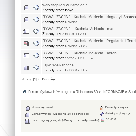
workshop laN w Barcelonie
Zaczęty przez fanya
RYWALIZACJA 1 - Kuchnia McNeela - Nagrody i Sponso
Zaczęty przez
Odyniec
RYWALIZACJA 1 – Kuchnia McNeela - marek
Zaczęty przez
marek
«
1
2
3
»
RYWALIZACJA 1 - Kuchnia McNeela - Regulamin i Term
Zaczęty przez
Odyniec
«
1
2
»
RYWALIZACJA 1 - Kuchnia McNeela - satrab
Zaczęty przez
satrab
«
1
2
3
...
5
»
Jajko Wielkanocne
Zaczęty przez
Hal9000
«
1
2
»
Strony: [
1
]
2
Do góry
Forum użytkowników programu Rhinoceros 3D
»
INFORMACJE
»
Spotk
Normalny wątek
Zamknięty wątek
Wątek przyklejony
Gorący wątek (Więcej niż 15 odpowiedzi)
Ankieta
Bardzo gorący wątek (Więcej niż 25 odpowiedzi)