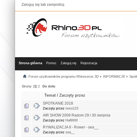
Zaloguj się
lub
zarejestruj
.
Strona główna
Pomoc
Zaloguj się
Rejestracja
Forum użytkowników programu Rhinoceros 3D
»
INFORMACJE
»
Spotk
Strony: [
1
]
2
Do dołu
Temat
/
Zaczęty przez
SPOTKANIE 2018
Zaczęty przez
noso123
AIR SHOW 2009 Radom 29 i 30 sierpnia
Zaczęty przez
Hal9000
RYWALIZACJA II - Rower - sea__
Zaczęty przez
sea__