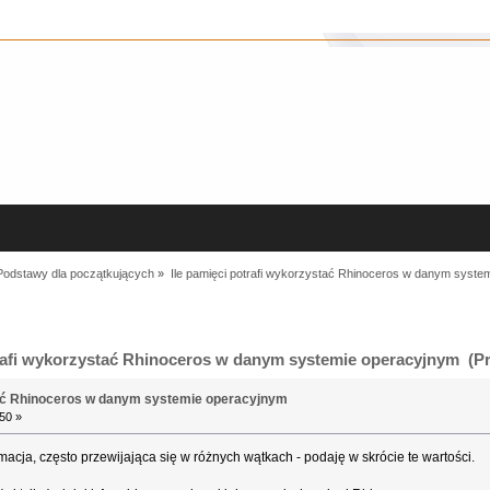
Podstawy dla początkujących
»
Ile pamięci potrafi wykorzystać Rhinoceros w danym syste
rafi wykorzystać Rhinoceros w danym systemie operacyjnym (Pr
tać Rhinoceros w danym systemie operacyjnym
50 »
acja, często przewijająca się w różnych wątkach - podaję w skrócie te wartości.