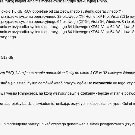
iżej tylko) niejaki
Arnold
z mcneelowskiej grupy dyskusyjnej Rhino.
 to około 1.6 GB RAM obojętnie od zastosowanego systemu operacyjnego (*)
 w przypadku systemu operacyjnego 32-bitowego (XP Home, XP Pro, Vista 32) to ró
 w przypadku systemu operacyjnego 64-bitowego (XP64, Vista 64, Windows 8 ) to 
stania w przypadku systemu operacyjnego 64-bitowego (XP64, Vista 64, Windows 8
stania w przypadku systemu operacyjnego 64-bitowego (XP64, Vista 64, Windows 8 ) 
racyjnego.
 - 512 GB
izm PAE), która jest w stanie podnieść te limity do około 3 GB w 32-bitowym Windo
 stać się niestabilny lub odmówić współpracy w ogóle i to
niezależnie
od tego, czy
wa wersja Rhinoceros, na którą wszyscy pewnie czekamy - będzie w stanie pozwoli
ować projekty bardziej świadomie, unikając przykrych niespodzianek typu - Out of 
y lub modelujemy należy unikać częstego generowania siatek polygonowych (czy 