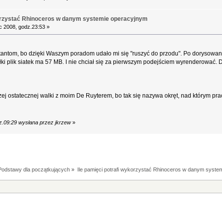
korzystać Rhinoceros w danym systemie operacyjnym
 2008, godz.23:53 »
antom, bo dzięki Waszym poradom udało mi się "ruszyć do przodu". Po dorysowani
ałki plik siatek ma 57 MB. I nie chciał się za pierwszym podejściem wyrenderować.
zej ostatecznej walki z moim De Ruyterem, bo tak się nazywa okręt, nad którym pra
z.09:29 wysłana przez jkrzew
»
Podstawy dla początkujących
»
Ile pamięci potrafi wykorzystać Rhinoceros w danym syste