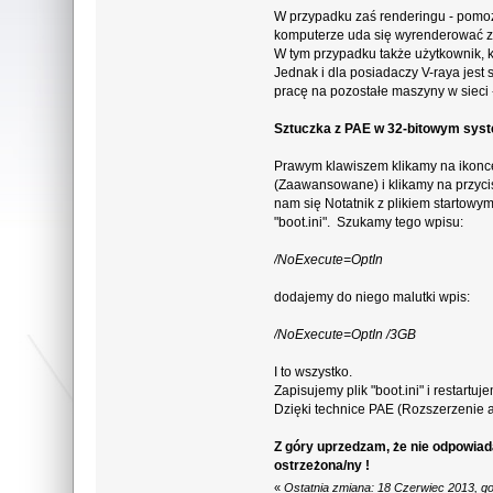
W przypadku zaś renderingu - pomoż
komputerze uda się wyrenderować zna
W tym przypadku także użytkownik, 
Jednak i dla posiadaczy V-raya jest 
pracę na pozostałe maszyny w sieci 
Sztuczka z PAE w 32-bitowym syst
Prawym klawiszem klikamy na ikonce
(Zaawansowane) i klikamy na przycis
nam się Notatnik z plikiem startowy
"boot.ini". Szukamy tego wpisu:
/NoExecute=OptIn
dodajemy do niego malutki wpis:
/NoExecute=OptIn /3GB
I to wszystko.
Zapisujemy plik "boot.ini" i restartu
Dzięki technice PAE (Rozszerzenie a
Z góry uprzedzam, że nie odpowiada
ostrzeżona/ny !
«
Ostatnia zmiana: 18 Czerwiec 2013, g