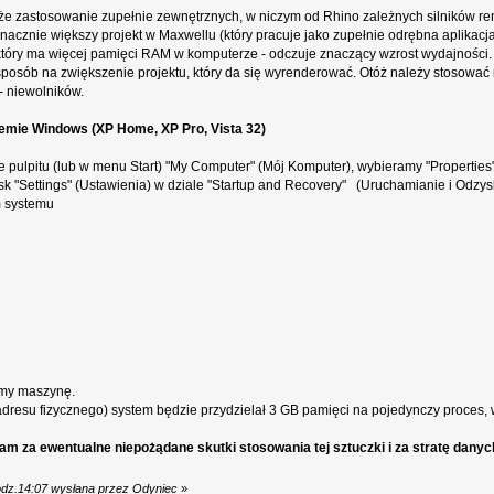
e zastosowanie zupełnie zewnętrznych, w niczym od Rhino zależnych silników re
cznie większy projekt w Maxwellu (który pracuje jako zupełnie odrębna aplikacja),
który ma więcej pamięci RAM w komputerze - odczuje znaczący wzrost wydajności.
sposób na zwiększenie projektu, który da się wyrenderować. Otóż należy stosować re
- niewolników.
emie Windows (XP Home, XP Pro, Vista 32)
 pulpitu (lub w menu Start) "My Computer" (Mój Komputer), wybieramy "Properties
k "Settings" (Ustawienia) w dziale "Startup and Recovery" (Uruchamianie i Odzyski
m systemu
jemy maszynę.
dresu fizycznego) system będzie przydzielał 3 GB pamięci na pojedynczy proces, w
m za ewentualne niepożądane skutki stosowania tej sztuczki i za stratę danych
odz.14:07 wysłana przez Odyniec
»