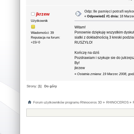
Odp: Ile pamięci potrafi wy
jkrzew
«
Odpowiedź #1 dnia:
18 Marzec
Użytkownik
Witam!
Ponownie dziękuję wszystkim dyskut
Wiadomości: 39
siatki z dokładnością 3 kreski podzi
Reputacja na forum:
RUSZYŁO!
+15/-0
Kończę na dziś
Pozdrawiam i szykuje sie do jutrzejs
By!
jkrzew
«
Ostatnia zmiana: 19 Marzec 2008, god
Strony: [
1
]
Do góry
Forum użytkowników programu Rhinoceros 3D
»
RHINOCEROS
»