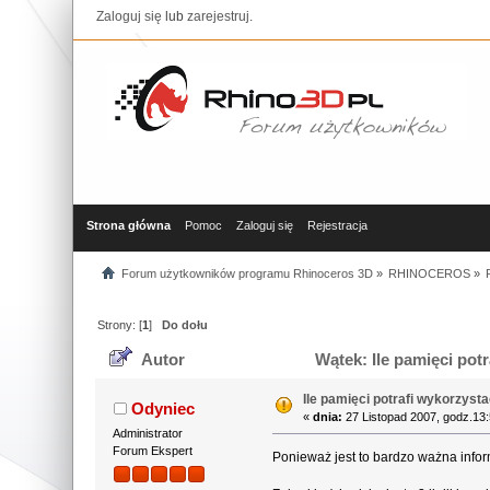
Zaloguj się
lub
zarejestruj
.
Strona główna
Pomoc
Zaloguj się
Rejestracja
Forum użytkowników programu Rhinoceros 3D
»
RHINOCEROS
»
Strony: [
1
]
Do dołu
Autor
Wątek: Ile pamięci pot
Ile pamięci potrafi wykorzys
Odyniec
«
dnia:
27 Listopad 2007, godz.13:
Administrator
Forum Ekspert
Ponieważ jest to bardzo ważna inform