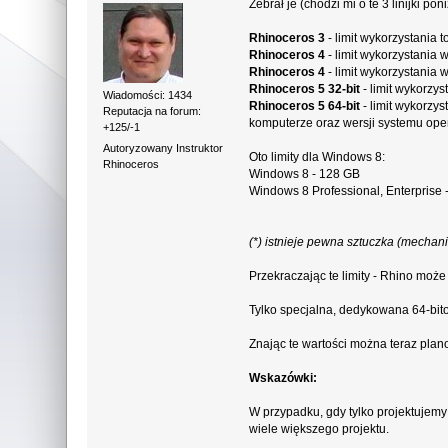
Zebrał je (chodzi mi o te 3 linijki pon
Rhinoceros 3
- limit wykorzystania
Rhinoceros 4
- limit wykorzystania
Rhinoceros 4
- limit wykorzystania
Rhinoceros 5 32-bit
- limit wykorzy
Wiadomości: 1434
Rhinoceros 5 64-bit
- limit wykorzy
Reputacja na forum:
komputerze oraz wersji systemu ope
+125/-1
Autoryzowany Instruktor
Oto limity dla Windows 8:
Rhinoceros
Windows 8 - 128 GB
Windows 8 Professional, Enterprise
(*) istnieje pewna sztuczka (mechan
Przekraczając te limity - Rhino może
Tylko specjalna, dedykowana 64-bito
Znając te wartości można teraz plan
Wskazówki:
W przypadku, gdy tylko projektujem
wiele większego projektu.