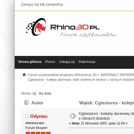
Zaloguj się
lub
zarejestruj
.
Strona główna
Pomoc
Zaloguj się
Rejestracja
Forum użytkowników programu Rhinoceros 3D
»
MATERIAŁY REFERE
Cgtextures - kolejny darmowy zbiór świetnych tesktur z różnych dziedzi
Strony: [
1
]
Do dołu
Autor
Wątek: Cgtextures - kolej
(Przeczytany 23151 razy)
Cgtextures - kolejny darmowy zb
Odyniec
z różnych dziedzin
Administrator
«
dnia:
21 Wrzesień 2007, godz.11:04 »
Forum Ekspert