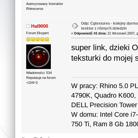
Autoryzowany Instruktor
Rhinoceros
Odp: Cgtextures - kolejny darm
Hal9000
tesktur z różnych dziedzin
Forum Ekspert
«
Odpowiedź #2 dnia:
21 Wrzesień 2007, g
super link, dzieki 
teksturki do mojej
Wiadomości: 534
Reputacja na forum:
+154/-0
W pracy: Rhino 5.0 PL,
4790K, Quadro K600,
DELL Precision Tower
W domu: Intel Core i
750 Ti, Ram 8 Gb 180