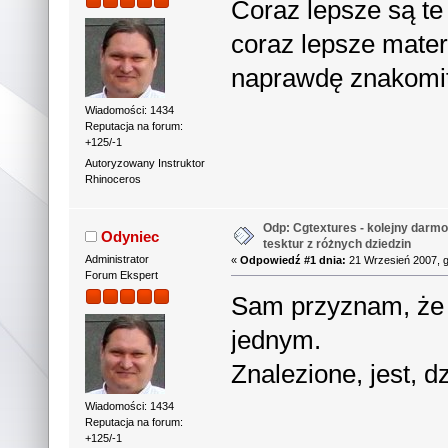
Coraz lepsze są te
coraz lepsze mater
naprawdę znakomi
Wiadomości: 1434
Reputacja na forum:
+125/-1
Autoryzowany Instruktor
Rhinoceros
Odp: Cgtextures - kolejny darm
Odyniec
tesktur z różnych dziedzin
Administrator
«
Odpowiedź #1 dnia:
21 Wrzesień 2007, g
Forum Ekspert
Sam przyznam, że t
jednym.
Znalezione, jest, d
Wiadomości: 1434
Reputacja na forum:
+125/-1