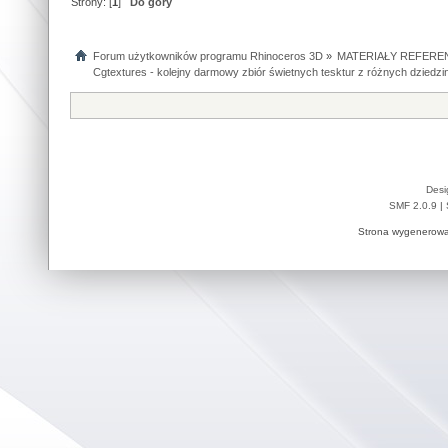
Strony: [
1
]
Do góry
Forum użytkowników programu Rhinoceros 3D
»
MATERIAŁY REFERE
Cgtextures - kolejny darmowy zbiór świetnych tesktur z różnych dziedzi
Desi
SMF 2.0.9
|
Strona wygenerowa