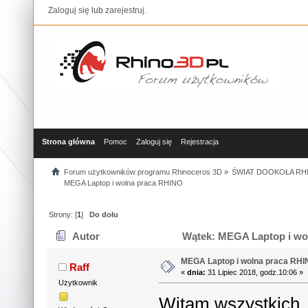
Zaloguj się
lub
zarejestruj
.
Strona główna
Pomoc
Zaloguj się
Rejestracja
Forum użytkowników programu Rhinoceros 3D
»
ŚWIAT DOOKOŁA RHI
MEGA Laptop i wolna praca RHINO
Strony: [
1
]
Do dołu
Autor
Wątek: MEGA Laptop i wol
MEGA Laptop i wolna praca RH
Raff
«
dnia:
31 Lipiec 2018, godz.10:06 »
Użytkownik
Witam wszystkich,