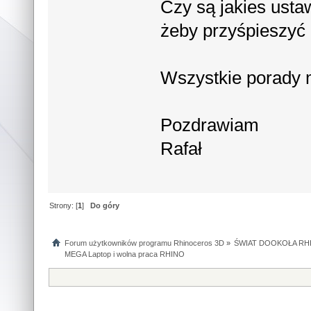
Czy są jakies usta
żeby przyśpieszyć 
Wszystkie porady 
Pozdrawiam
Rafał
Strony: [
1
]
Do góry
Forum użytkowników programu Rhinoceros 3D
»
ŚWIAT DOOKOŁA RHI
MEGA Laptop i wolna praca RHINO