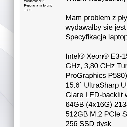
Wiadomości: 5
Reputacja na forum:
+0/-0
Mam problem z płyn
wydawałby sie jest
Specyfikacja laptop
Intel® Xeon® E3-1
GHz, 3,80 GHz Turb
ProGraphics P580
15.6` UltraSharp 
Glare LED-backlit
64GB (4x16G) 21
512GB M.2 PCIe S
256 SSD dysk