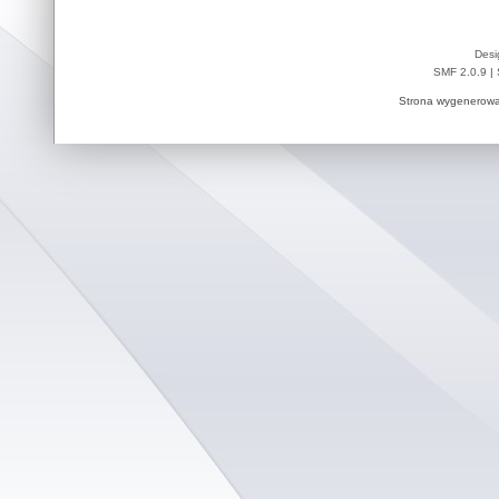
Desi
SMF 2.0.9
|
Strona wygenerowa