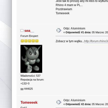
Jeśli tak to proszę aby mi ktoś to wytłu
Rhino 4 mam w PL...
Pozdrawiam
Tomeeeek
Odp: Aluminium
sea__
«
Odpowiedź #1 dnia:
05 Marzec 20
Forum Ekspert
Zobacz w tym wątku...
http://forum.rhino
Wiadomości: 537
Reputacja na forum:
+132/-0
gg 444625
Odp: Aluminium
Tomeeeek
«
Odpowiedź #2 dnia:
05 Marzec 20
Gość