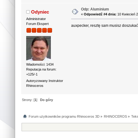
Odp: Aluminium
Odyniec
«
Odpowiedź #4 dnia:
10 Kwiecień 2
Administrator
Forum Ekspert
auxpecker, resztę sam musisz doszuka
Wiadomości: 1434
Reputacja na forum:
+125/-1
Autoryzowany Instruktor
Rhinoceros
Strony: [
1
]
Do góry
Forum użytkowników programu Rhinoceros 3D
»
RHINOCEROS
»
Teks