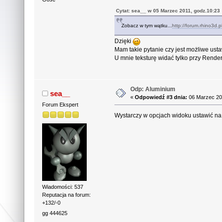
Cytat: sea__ w 05 Marzec 2011, godz.10:23
Zobacz w tym wątku...
http://forum.rhino3d.p
Dzięki
Mam takie pytanie czy jest możliwe ust
U mnie teksturę widać tylko przy Rende
Odp: Aluminium
sea__
«
Odpowiedź #3 dnia:
06 Marzec 20
Forum Ekspert
Wystarczy w opcjach widoku ustawić 
Wiadomości: 537
Reputacja na forum:
+132/-0
gg 444625