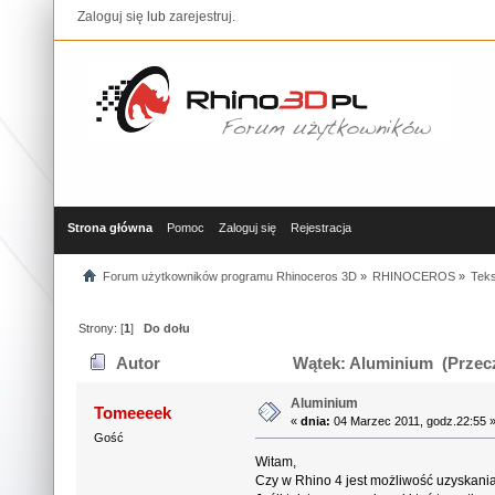
Zaloguj się
lub
zarejestruj
.
Strona główna
Pomoc
Zaloguj się
Rejestracja
Forum użytkowników programu Rhinoceros 3D
»
RHINOCEROS
»
Teks
Strony: [
1
]
Do dołu
Autor
Wątek: Aluminium (Przecz
Aluminium
Tomeeeek
«
dnia:
04 Marzec 2011, godz.22:55 
Gość
Witam,
Czy w Rhino 4 jest możliwość uzyskania