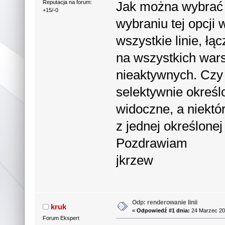
Jak można wybrać 
Reputacja na forum:
+15/-0
wybraniu tej opcji
wszystkie linie, łą
na wszystkich wars
nieaktywnych. Czy 
selektywnie określo
widoczne, a niektór
z jednej określone
Pozdrawiam
jkrzew
Odp: renderowanie linii
kruk
«
Odpowiedź #1 dnia:
24 Marzec 20
Forum Ekspert