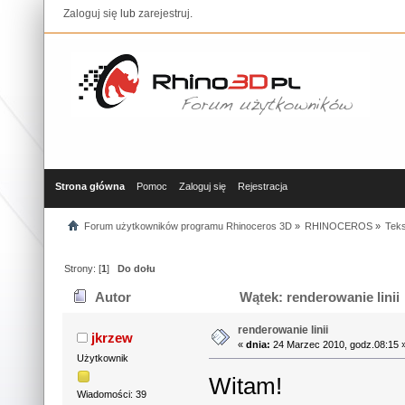
Zaloguj się
lub
zarejestruj
.
Strona główna
Pomoc
Zaloguj się
Rejestracja
Forum użytkowników programu Rhinoceros 3D
»
RHINOCEROS
»
Teks
Strony: [
1
]
Do dołu
Autor
Wątek: renderowanie linii
renderowanie linii
jkrzew
«
dnia:
24 Marzec 2010, godz.08:15 
Użytkownik
Witam!
Wiadomości: 39