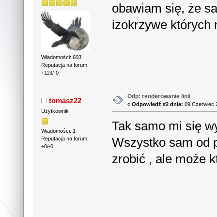
obawiam się, że sa
izokrzywe których 
Wiadomości: 603
Reputacja na forum:
+113/-0
Odp: renderowanie linii
tomasz22
«
Odpowiedź #2 dnia:
09 Czerwiec 2
Użytkownik
Tak samo mi się wy
Wiadomości: 1
Wszystko sam od 
Reputacja na forum:
+0/-0
zrobić , ale może 