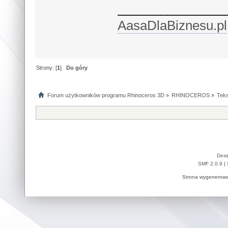
_______________
AasaDlaBiznesu.pl
Strony: [
1
]
Do góry
Forum użytkowników programu Rhinoceros 3D
»
RHINOCEROS
»
Teks
Desi
SMF 2.0.9
|
Strona wygenerowa