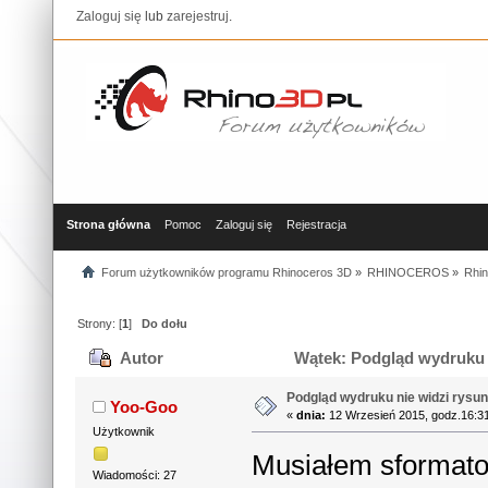
Zaloguj się
lub
zarejestruj
.
Strona główna
Pomoc
Zaloguj się
Rejestracja
Forum użytkowników programu Rhinoceros 3D
»
RHINOCEROS
»
Rhin
Strony: [
1
]
Do dołu
Autor
Wątek: Podgląd wydruku n
Podgląd wydruku nie widzi rysun
Yoo-Goo
«
dnia:
12 Wrzesień 2015, godz.16:3
Użytkownik
Musiałem sformato
Wiadomości: 27