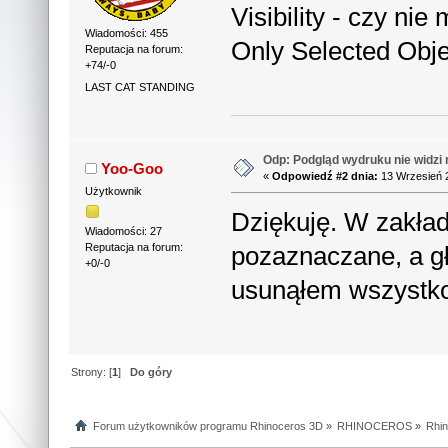
Visibility - czy ni
Wiadomości: 455
Only Selected Obj
Reputacja na forum:
+74/-0
LAST CAT STANDING
Odp: Podgląd wydruku nie widzi 
Yoo-Goo
«
Odpowiedź #2 dnia:
13 Wrzesień 2
Użytkownik
Dziękuję. W zakład
Wiadomości: 27
pozaznaczane, a gł
Reputacja na forum:
+0/-0
usunąłem wszystko
Strony: [
1
]
Do góry
Forum użytkowników programu Rhinoceros 3D
»
RHINOCEROS
»
Rhin