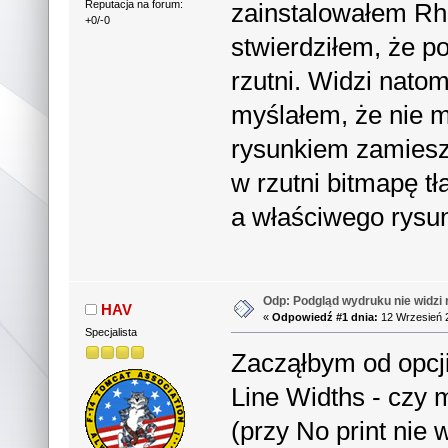
zainstalowałem Rh
Reputacja na forum:
+0/-0
stwierdziłem, że p
rzutni. Widzi natom
myślałem, że nie m
rysunkiem zamiesz
w rzutni bitmapę tł
a właściwego rysun
Odp: Podgląd wydruku nie widzi 
HAV
«
Odpowiedź #1 dnia:
12 Wrzesień 2
Specjalista
Zacząłbym od opcji
Line Widths - czy 
(przy No print nie