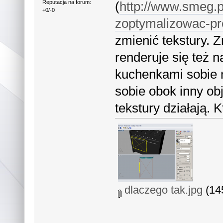
(
http://www.smeg.p
Reputacja na forum:
+0/-0
zoptymalizowac-pro
zmienić tekstury. Z
renderuje się też n
kuchenkami sobie 
sobie obok inny ob
tekstury działają. 
dlaczego tak.jpg
(145