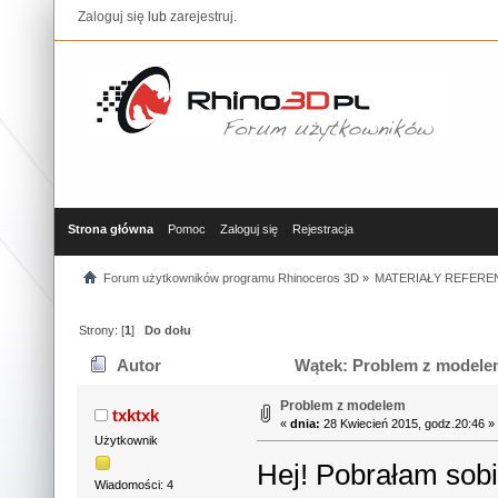
Zaloguj się
lub
zarejestruj
.
Strona główna
Pomoc
Zaloguj się
Rejestracja
Forum użytkowników programu Rhinoceros 3D
»
MATERIAŁY REFERE
Strony: [
1
]
Do dołu
Autor
Wątek: Problem z modelem
Problem z modelem
txktxk
«
dnia:
28 Kwiecień 2015, godz.20:46 »
Użytkownik
Hej! Pobrałam sob
Wiadomości: 4