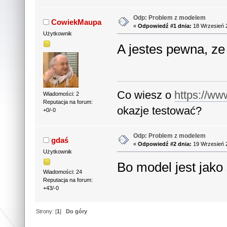
Odp: Problem z modelem
CowiekMaupa
«
Odpowiedź #1 dnia:
18 Wrzesień 2
Użytkownik
A jestes pewna, ze
Co wiesz o
https://ww
Wiadomości: 2
Reputacja na forum:
okazje testować?
+0/-0
Odp: Problem z modelem
gdaś
«
Odpowiedź #2 dnia:
19 Wrzesień 2
Użytkownik
Bo model jest jako 
Wiadomości: 24
Reputacja na forum:
+43/-0
Strony: [
1
]
Do góry