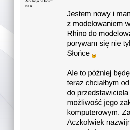
Reputacja na forum:
+0/-0
Jestem nowy i mam
z modelowaniem w
Rhino do modelow
porywam się nie t
Słońce
Ale to później będ
teraz chciałbym o
do przedstawiciel
możliwość jego za
komputerowym. Zais
Aczkolwiek nazwijm