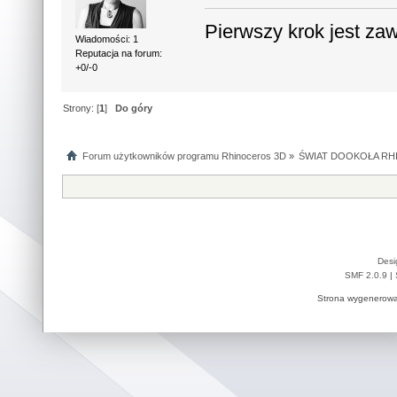
Pierwszy krok jest za
Wiadomości: 1
Reputacja na forum:
+0/-0
Strony: [
1
]
Do góry
Forum użytkowników programu Rhinoceros 3D
»
ŚWIAT DOOKOŁA RHI
Desi
SMF 2.0.9
|
Strona wygenerowa