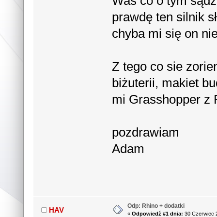
Was co o tym sądzi
prawdę ten silnik 
chyba mi się on nie
Z tego co sie zori
biżuterii, makiet b
mi Grasshopper z 
pozdrawiam
Adam
Odp: Rhino + dodatki
HAV
«
Odpowiedź #1 dnia:
30 Czerwiec 2