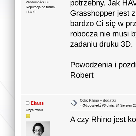
potrzebny. Jak HAV
Wiadomości: 86
Reputacja na forum:
Grasshopper jest z
+14/-0
bardzo Ci się w pr
robocza nie musi 
zadaniu druku 3D.
Powodzenia i pozd
Robert
Odp: Rhino + dodatki
Ekans
«
Odpowiedź #3 dnia:
24 Sierpień 2
Użytkownik
A czy Rhino jest k