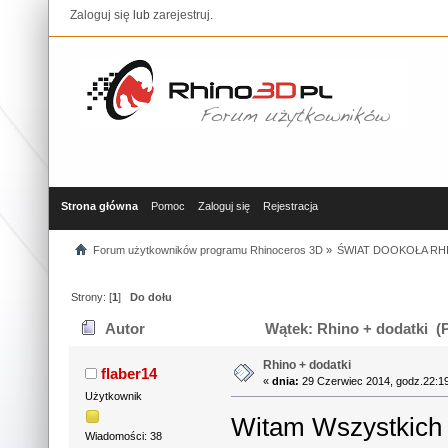
Zaloguj się
lub
zarejestruj
.
Strona główna
Pomoc
Zaloguj się
Rejestracja
Forum użytkowników programu Rhinoceros 3D
»
ŚWIAT DOOKOŁA RHI
Strony: [
1
]
Do dołu
Autor
Wątek: Rhino + dodatki (P
Rhino + dodatki
flaber14
«
dnia:
29 Czerwiec 2014, godz.22:1
Użytkownik
Witam Wszystkich
Wiadomości: 38