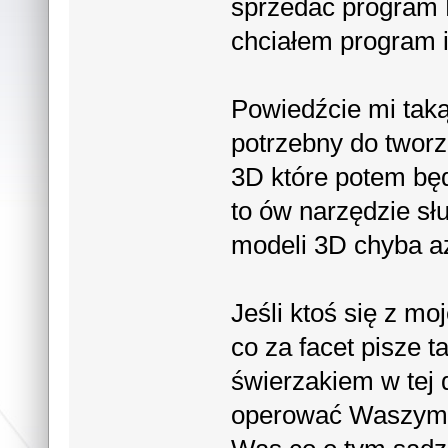
sprzedać program R
chciałem program i
Powiedźcie mi taką
potrzebny do tworz
3D które potem bę
to ów narzędzie słu
modeli 3D chyba aż
Jeśli ktoś się z mo
co za facet pisze t
świerzakiem w tej 
operować Waszym j