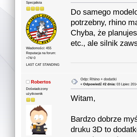
Specjalista
Do samego modelow
potrzebny, rhino m
Chyba, że planujesz
etc., ale silnik za
Wiadomości: 455
Reputacja na forum:
+74/-0
LAST CAT STANDING
Odp: Rhino + dodatki
Robertos
«
Odpowiedź #2 dnia:
03 Lipiec 201
Doświadczony
użytkownik
Witam,
Bardzo dobrze myś
druku 3D to dodatk