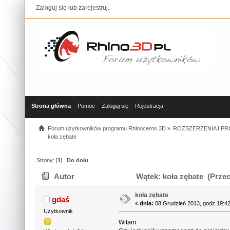
Zaloguj się
lub
zarejestruj
.
Strona główna
Pomoc
Zaloguj się
Rejestracja
Forum użytkowników programu Rhinoceros 3D
»
ROZSZERZENIA I P
koła zębate
Strony: [
1
]
Do dołu
Autor
Wątek: koła zębate (Przec
koła zębate
gdaś
«
dnia:
08 Grudzień 2013, godz.19:42
Użytkownik
Witam