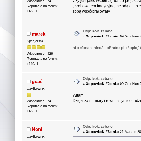
Czy jest jakiś wspomagacz do projektow
Wiadomości: 24
, próbowałem tradycyjną metodą ale nie w
Reputacja na forum:
sobą współpracowały
+43/-0
Odp: koła zębate
marek
«
Odpowiedź #1 dnia:
09 Grudzień 2
Specjalista
http://forum.rhino3d.pl/index.php/topic,
Wiadomości: 329
Reputacja na forum:
+149/-1
Odp: koła zębate
gdaś
«
Odpowiedź #2 dnia:
09 Grudzień 2
Użytkownik
Witam
Dzięki za namiary i również tym co radz
Wiadomości: 24
Reputacja na forum:
+43/-0
Odp: koła zębate
Noni
«
Odpowiedź #3 dnia:
21 Marzec 20
Użytkownik