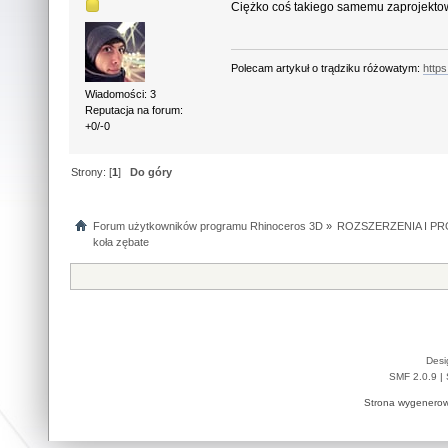
Ciężko coś takiego samemu zaprojekto
Polecam artykuł o trądziku różowatym:
http
Wiadomości: 3
Reputacja na forum:
+0/-0
Strony: [
1
]
Do góry
Forum użytkowników programu Rhinoceros 3D
»
ROZSZERZENIA I P
koła zębate
Desi
SMF 2.0.9
|
Strona wygenerow