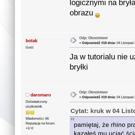
logicznymi na bryła
obrazu
Odp: Okno/otwor
botak
«
Odpowiedź #18 dnia:
04 Listopad 
Gość
Ja w tutorialu nie
bryłki
Odp: Okno/otwor
daromaro
«
Odpowiedź #19 dnia:
04 Listopad 
Doświadczony
użytkownik
Cytat: kruk w 04 Lis
Wiadomości: 66
pamiętaj, że rhino p
Reputacja na forum:
+1/-0
kazałeś mu uciąć ścia