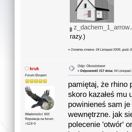
z_dachem_1_arrow
razy.)
«
Ostatnia zmiana: 04 Listopad 2009, godz.
Odp: Okno/otwor
kruk
«
Odpowiedź #17 dnia:
04 Listopad 
Forum Ekspert
pamiętaj, że rhino
skoro kazałeś mu uc
powinieneś sam je
wewnętrzne. jak si
Wiadomości: 603
Reputacja na forum:
polecenie 'otwór' 
+113/-0