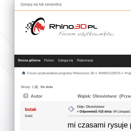
Zaloguj się
lub
zarejestruj
.
Strona główna
Pomoc
Zaloguj się
Rejestracja
Forum użytkowników programu Rhinoceros 3D
»
RHINOCEROS
»
Proj
Strony:
1
[
2
]
Do dołu
Autor
Wątek: Okno/otwor (Przec
Odp: Okno/otwor
botak
«
Odpowiedź #15 dnia:
04 Listopad 
Gość
mi czasami rysuje 