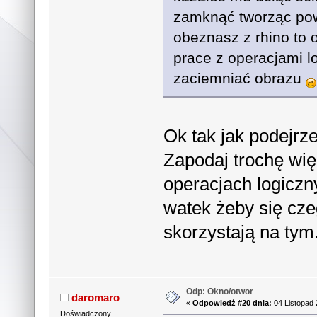
zamknąć tworząc pow
obeznasz z rhino to 
prace z operacjami lo
zaciemniać obrazu
Ok tak jak podejr
Zapodaj trochę więe
operacjach logicz
watek żeby się cze
skorzystają na tym
Odp: Okno/otwor
daromaro
«
Odpowiedź #20 dnia:
04 Listopad 
Doświadczony