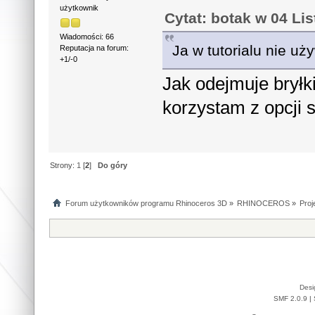
użytkownik
Cytat: botak w 04 Li
Wiadomości: 66
Ja w tutorialu nie uż
Reputacja na forum:
+1/-0
Jak odejmuje bryłki
korzystam z opcji sp
Strony:
1
[
2
]
Do góry
Forum użytkowników programu Rhinoceros 3D
»
RHINOCEROS
»
Proj
Desi
SMF 2.0.9
|