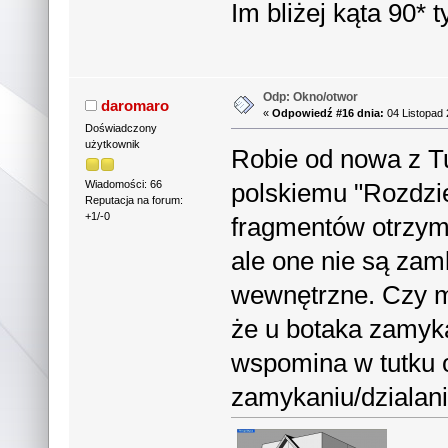
Im bliżej kąta 90*
Odp: Okno/otwor
daromaro
«
Odpowiedź #16 dnia:
04 Listopad 
Doświadczony
użytkownik
Robie od nowa z Tu
polskiemu "Rozdzie
Wiadomości: 66
Reputacja na forum:
+1/-0
fragmentów otrzym
ale one nie są zam
wewnętrzne. Czy m
że u botaka zamyka
wspomina w tutku 
zamykaniu/dzialani