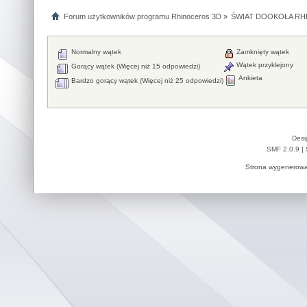
Forum użytkowników programu Rhinoceros 3D
»
ŚWIAT DOOKOŁA RHI
Normalny wątek
Zamknięty wątek
Wątek przyklejony
Gorący wątek (Więcej niż 15 odpowiedzi)
Ankieta
Bardzo gorący wątek (Więcej niż 25 odpowiedzi)
Desi
SMF 2.0.9
|
Strona wygenerowa