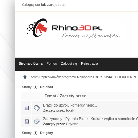
Zaloguj się
lub
zarejestruj
.
Strona główna
Pomoc
Zaloguj się
Rejestracja
Forum użytkowników programu Rhinoceros 3D
»
ŚWIAT DOOKOŁA RHI
Strony: [
1
]
Do dołu
Temat
/
Zaczęty przez
Brazil do użytku komercyjnego...
Zaczęty przez botak
Zaczynamy - Pytania Btree i Kruka z wątku o samolocie 
Zaczęty przez
Odyniec
Strony: [
1
]
Do góry