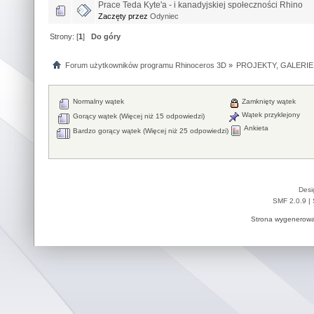
Prace Teda Kyte'a - i kanadyjskiej społeczności Rhino
Zaczęty przez
Odyniec
Strony: [
1
]
Do góry
Forum użytkowników programu Rhinoceros 3D
»
PROJEKTY, GALERIE
Normalny wątek
Zamknięty wątek
Wątek przyklejony
Gorący wątek (Więcej niż 15 odpowiedzi)
Ankieta
Bardzo gorący wątek (Więcej niż 25 odpowiedzi)
Desi
SMF 2.0.9
|
Strona wygenerowa