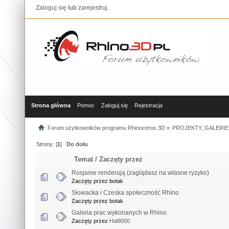
Zaloguj się
lub
zarejestruj
.
Strona główna
Pomoc
Zaloguj się
Rejestracja
Forum użytkowników programu Rhinoceros 3D
»
PROJEKTY, GALERIE
Strony: [
1
]
Do dołu
Temat
/
Zaczęty przez
Rosjanie renderują (zaglądasz na własne ryzyko)
Zaczęty przez botak
Słowacka i Czeska społeczność Rhino
Zaczęty przez botak
Galeria prac wykonanych w Rhino
Zaczęty przez
Hal9000