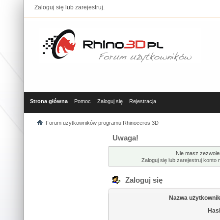
Zaloguj się
lub
zarejestruj
.
Strona główna
Pomoc
Zaloguj się
Rejestracja
Forum użytkowników programu Rhinoceros 3D
Uwaga!
Nie masz zezwolen
Zaloguj się lub
zarejestruj konto
n
Zaloguj się
Nazwa użytkownik
Hasł