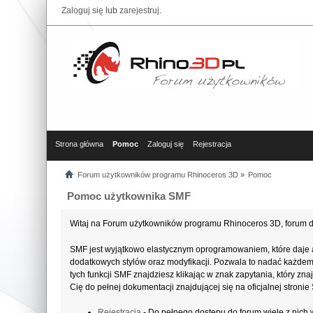
Zaloguj się
lub
zarejestruj
.
Strona główna
Pomoc
Zaloguj się
Rejestracja
Forum użytkowników programu Rhinoceros 3D
»
Pomoc
Pomoc użytkownika SMF
Witaj na Forum użytkowników programu Rhinoceros 3D, forum d
SMF jest wyjątkowo elastycznym oprogramowaniem, które daje 
dodatkowych stylów oraz modyfikacji. Pozwala to nadać każdemu 
tych funkcji SMF znajdziesz klikając w znak zapytania, który z
Cię do pełnej dokumentacji znajdującej się na oficjalnej stroni
Rejestracja
- Do pełnego dostępu do forum wiele z nich 