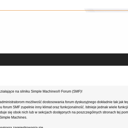
ziałające na silniku Simple Machines® Forum (SMF)!
administratorom możliwość dostosowania forum dyskusyjnego dokładnie tak jak te
forum SMF zupełnie inny klimat oraz funkcjonalność. Istnieje jednak wiele funkcji
najduje się obok nich lub w sekcjach dostępnych na poszczególnych stronach tej po
e Simple Machines.
wymaga zarejestrowania się.