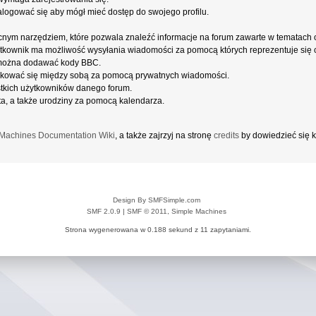
alogować się aby mógł mieć dostęp do swojego profilu.
cnym narzędziem, które pozwala znaleźć informacje na forum zawarte w tematach
użytkownik ma możliwość wysyłania wiadomości za pomocą których reprezentuje się c
można dodawać kody BBC.
kować się między sobą za pomocą prywatnych wiadomości.
stkich użytkowników danego forum.
a, a także urodziny za pomocą kalendarza.
Machines Documentation Wiki
, a także zajrzyj na stronę
credits
by dowiedzieć się k
Design By SMFSimple.com
SMF 2.0.9
|
SMF © 2011
,
Simple Machines
Strona wygenerowana w 0.188 sekund z 11 zapytaniami.