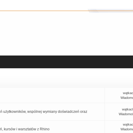
wątkac
Wiadomo
wątkac
tkań użytkowników, wspólnej wymiany doświadczeń oraz
Wiadomoś
wątkac
eń, kursów i warsztatów z Rhino
Wiadomo