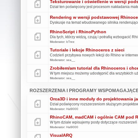
Teksturowanie i oświetlenie w wersji po
Dział ten poświęcony jest procesom nakładania mater
Rendering w wersji podstawowej Rhinoce
Dyskusje na temat wbudowanego silnika renderują
RhinoScript i RhinoPython
Dla tych, którzy widzą, czują i potrafią wzbogacić R
Moderator:
bTree
Tutoriale i lekcje Rhinoceros z sieci
Codzień przybywa nowych lekcji do Rhino w interneci
Moderator:
sea__
Zrobiłem/am tutorial dla Rhinoceros i chcę
W tym miejscu możemy udostępnić dla wszytskich uż
Moderator:
sea__
ROZSZERZENIA I PROGRAMY WSPOMAGAJĄCE
Orca3D i inne moduły do projektowania ja
Dział poświęcony rozszerzeniom służącym projekt
Moderator:
Hal9000
RhinoCAM, madCAM i ogólnie CAM pod 
W tym dziale wpisujemy posty dotyczące rozszerze
Moderator:
Hal9000
VisualARQ