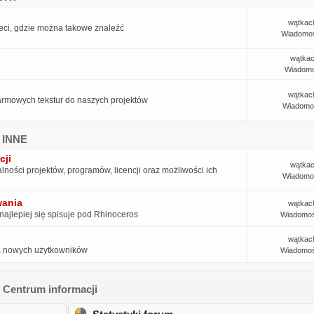
wątkac
ieci, gdzie można takowe znaleźć
Wiadomoś
wątkac
Wiadomo
wątkac
armowych tekstur do naszych projektów
Wiadomo
 INNE
cji
wątkac
ności projektów, programów, licencji oraz możliwości ich
Wiadomo
wania
wątkac
najlepiej się spisuje pod Rhinoceros
Wiadomoś
wątkac
ia nowych użytkowników
Wiadomoś
Centrum informacji