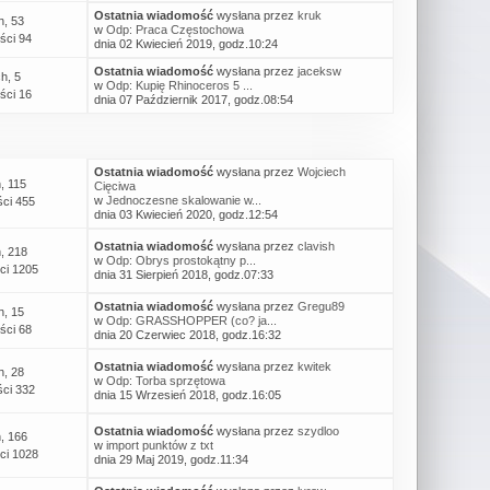
Ostatnia wiadomość
wysłana przez
kruk
h, 53
w
Odp: Praca Częstochowa
ści 94
dnia 02 Kwiecień 2019, godz.10:24
Ostatnia wiadomość
wysłana przez
jaceksw
h, 5
w
Odp: Kupię Rhinoceros 5 ...
ści 16
dnia 07 Październik 2017, godz.08:54
Ostatnia wiadomość
wysłana przez
Wojciech
, 115
Cięciwa
w
Jednoczesne skalowanie w...
ci 455
dnia 03 Kwiecień 2020, godz.12:54
Ostatnia wiadomość
wysłana przez
clavish
, 218
w
Odp: Obrys prostokątny p...
ci 1205
dnia 31 Sierpień 2018, godz.07:33
Ostatnia wiadomość
wysłana przez
Gregu89
h, 15
w
Odp: GRASSHOPPER (co? ja...
ści 68
dnia 20 Czerwiec 2018, godz.16:32
Ostatnia wiadomość
wysłana przez
kwitek
h, 28
w
Odp: Torba sprzętowa
ci 332
dnia 15 Wrzesień 2018, godz.16:05
Ostatnia wiadomość
wysłana przez
szydloo
, 166
w
import punktów z txt
ci 1028
dnia 29 Maj 2019, godz.11:34