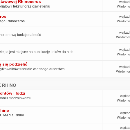
dstawowej Rhinoceros
wątkac
iałów i tekstur oraz oświetleniu
Wiadomo
ros
wątkac
cego Rhinoceros
Wiadomo
wątkac
hino o nową funkcjonalność.
Wiadomoś
wątkac
e, to jest miejsce na publikację linków do nich
Wiadomo
 się podzielić
wątkac
ytkowników tutoriale własnego autorstwa
Wiadomoś
 RHINO
chtów i łodzi
wątkac
owaniu stoczniowemu
Wiadomo
Rhino
wątkac
ń CAM dla Rhino
Wiadomo
wątkac