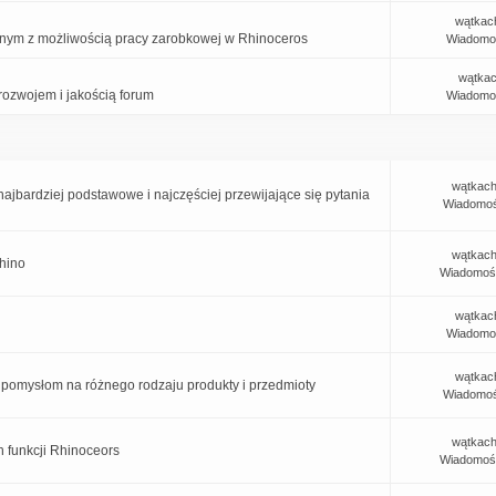
wątkac
nym z możliwością pracy zarobkowej w Rhinoceros
Wiadomo
wątkac
ozwojem i jakością forum
Wiadomo
wątkach
jbardziej podstawowe i najczęściej przewijające się pytania
Wiadomoś
wątkach
Rhino
Wiadomoś
wątkac
Wiadomo
wątkac
pomysłom na różnego rodzaju produkty i przedmioty
Wiadomoś
wątkach
 funkcji Rhinoceors
Wiadomoś