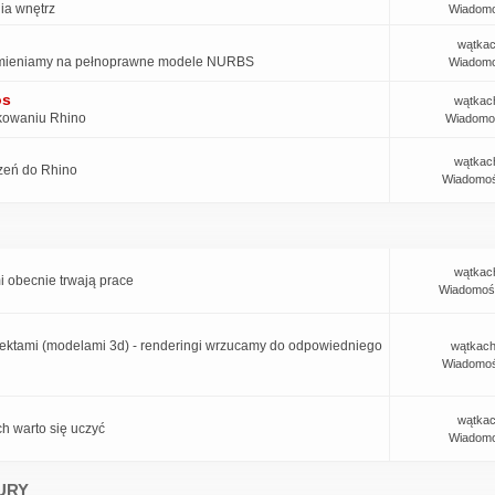
ia wnętrz
Wiadomo
wątkac
w zamieniamy na pełnoprawne modele NURBS
Wiadomo
os
wątkac
tkowaniu Rhino
Wiadomo
wątkac
rzeń do Rhino
Wiadomoś
wątkac
i obecnie trwają prace
Wiadomoś
jektami (modelami 3d) - renderingi wrzucamy do odpowiedniego
wątkach
Wiadomoś
wątkac
ch warto się uczyć
Wiadomo
URY