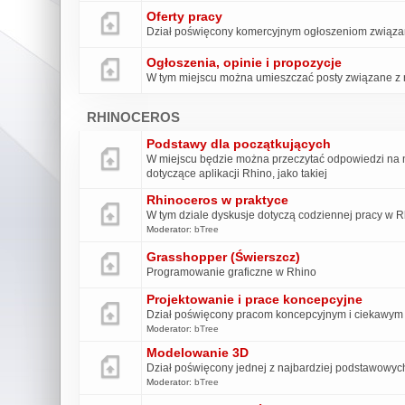
Oferty pracy
Dział poświęcony komercyjnym ogłoszeniom związa
Ogłoszenia, opinie i propozycje
W tym miejscu można umieszczać posty związane z r
RHINOCEROS
Podstawy dla początkujących
W miejscu będzie można przeczytać odpowiedzi na na
dotyczące aplikacji Rhino, jako takiej
Rhinoceros w praktyce
W tym dziale dyskusje dotyczą codziennej pracy w 
Moderator:
bTree
Grasshopper (Świerszcz)
Programowanie graficzne w Rhino
Projektowanie i prace koncepcyjne
Dział poświęcony pracom koncepcyjnym i ciekawym 
Moderator:
bTree
Modelowanie 3D
Dział poświęcony jednej z najbardziej podstawowych
Moderator:
bTree