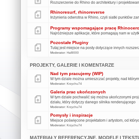
Rozszerzenie do Rhino do architektury i projektowan
Rhinoresurf, rhinoreverse
Inżynieria odwrotna w Rhino, czyli siatki punktó
Programy wspomagające pracę Rhinocer
Najróżniejsze aplikacje, które pomagają nam w uży
Pozostałe Pluginy
Tutaj jest miejsce na posty dotyczące innych rozsze
Moderator:
Hal9000
PROJEKTY, GALERIE I KOMENTARZE
Nad tym pracujemy (WIP)
W tym dziale można umieszczać projekty, nad którym
Moderator:
Krzychu74
Galeria prac ukończonych
W tym dziale pochwalić się można ukończonymi pro
działu, który dotyczy danego silnika renderującego
Moderator:
Krzychu74
Pomysły i inspiracje
Miejsce poświęcone projektatom i artystom, od który
Moderator:
Krzychu74
MATERIAŁY REFERENCYJNE, MODELE I TEKST