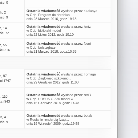
ści 0
Ostatnia wiadomość
wysłana przez
skalanya
h, 2
w
Odp: Program do obrabian...
ści 9
dnia 23 Marzec 2016, godz.19:13
Ostatnia wiadomość
wysłana przez
lentz
h, 14
w
Odp: biblioteki modeli
ści 72
dnia 22 Lipiec 2012, godz.10:10
Ostatnia wiadomość
wysłana przez
Noni
h, 55
w
Odp: koła zębate
ci 216
dnia 21 Marzec 2018, godz.10:35
Ostatnia wiadomość
wysłana przez
Tomaga
h, 97
w
Odp: Żaglowiec szkolenio...
ci 1747
dnia 29 Grudzień 2012, godz.11:08
Ostatnia wiadomość
wysłana przez
redR
, 110
w
Odp: URSUS C-330 model w...
ci 943
dnia 15 Czerwiec 2018, godz.14:48
Ostatnia wiadomość
wysłana przez botak
h, 4
w
Rosjanie renderują (zagl...
ści 9
dnia 19 Wrzesień 2009, godz.19:58