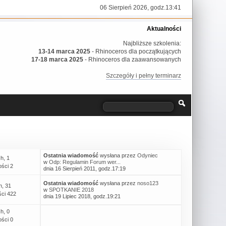
06 Sierpień 2026, godz.13:41
Aktualności
Najbliższe szkolenia:
13-14 marca 2025
- Rhinoceros dla początkujących
17-18 marca 2025
- Rhinoceros dla zaawansowanych
Szczegóły i pełny terminarz
Ostatnia wiadomość
wysłana przez
Odyniec
h, 1
w
Odp: Regulamin Forum wer...
ści 2
dnia 16 Sierpień 2011, godz.17:19
Ostatnia wiadomość
wysłana przez
noso123
h, 31
w
SPOTKANIE 2018
ci 422
dnia 19 Lipiec 2018, godz.19:21
h, 0
ści 0