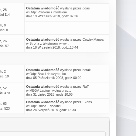
Ostatnia wiadomość
wysłana przez
gdaś
h, 28
w
Odp: Problem z modelem
ci 114
dnia 19 Wrzesień 2018, godz.07:36
h, 0
ści 0
Ostatnia wiadomość
wysłana przez
CowiekMaupa
h, 26
w
Strona z teksturami w wy...
ści 57
dnia 18 Wrzesień 2018, godz.13:44
Ostatnia wiadomość
wysłana przez botak
h, 2
w
Odp: Brazil do użytku ko...
ści 19
dnia 05 Październik 2008, godz.00:20
Ostatnia wiadomość
wysłana przez
Raff
h, 52
w
MEGA Laptop i wolna prac...
ci 470
dnia 31 Lipiec 2018, godz.10:06
Ostatnia wiadomość
wysłana przez
Ekans
h, 63
w
Odp: Rhino + dodatki
ci 523
dnia 24 Sierpień 2018, godz.13:34