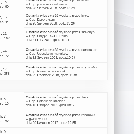
Ostatnia wiadomość
wysłana przez
lurow
h, 15
w
Odp: problem z dodawanie...
ści 60
dnia 28 Sierpień 2018, godz.13:29
Ostatnia wiadomość
wysłana przez
lurow
h, 15
w
Odp: Export textur
ści 44
dnia 28 Sierpień 2018, godz.13:26
Ostatnia wiadomość
wysłana przez
skalanya
h, 21
w
Odp: Skrypt EXCEL-Rhino
ci 102
dnia 21 Luty 2019, godz.11:04
Ostatnia wiadomość
wysłana przez geminuspm
h, 44
w
Odp: Ustawianie materiał...
ści 72
dnia 22 Styczeń 2009, godz.10:39
Ostatnia wiadomość
wysłana przez
szymon55
h, 42
w
Odp: Animacja pierscionk...
ci 358
dnia 29 Czerwiec 2018, godz.08:38
Ostatnia wiadomość
wysłana przez
Jack
h, 5
w
Odp: Pytanie do marinist...
ści 13
dnia 16 Listopad 2018, godz.08:50
Ostatnia wiadomość
wysłana przez
robero30
h, 7
w
gwintowanie
ści 32
dnia 09 Kwiecień 2017, godz.12:55
h, 0