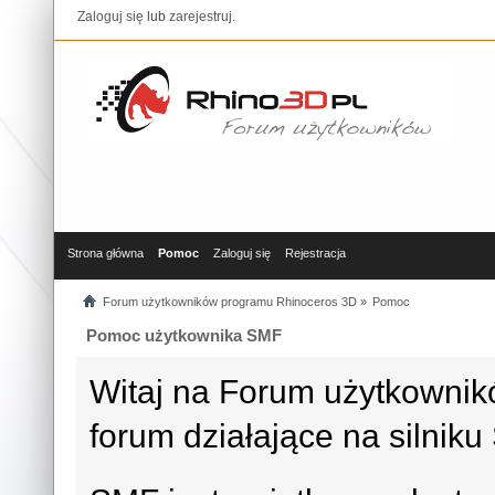
Zaloguj się
lub
zarejestruj
.
Strona główna
Pomoc
Zaloguj się
Rejestracja
Forum użytkowników programu Rhinoceros 3D
»
Pomoc
Pomoc użytkownika SMF
Witaj na Forum użytkowni
forum działające na silni