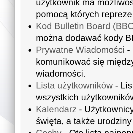
użytkownik ma możliwoś
pomocą których reprezen
Kod Bulletin Board (BB
można dodawać kody B
Prywatne Wiadomości
-
komunikować się międz
wiadomości.
Lista użytkowników
- Li
wszystkich użytkownikó
Kalendarz
- Użytkownicy
święta, a także urodzin
Cechy
- Oto lista najpop