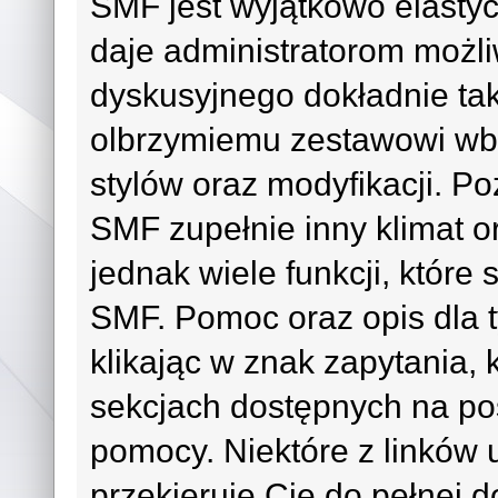
SMF jest wyjątkowo elast
daje administratorom możl
dyskusyjnego dokładnie tak
olbrzymiemu zestawowi wb
stylów oraz modyfikacji. 
SMF zupełnie inny klimat or
jednak wiele funkcji, które
SMF. Pomoc oraz opis dla t
klikając w znak zapytania, 
sekcjach dostępnych na po
pomocy. Niektóre z linków
przekieruje Cię do pełnej d