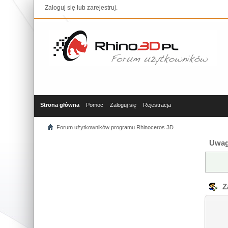
Zaloguj się
lub
zarejestruj
.
Strona główna
Pomoc
Zaloguj się
Rejestracja
Forum użytkowników programu Rhinoceros 3D
Uwag
Za