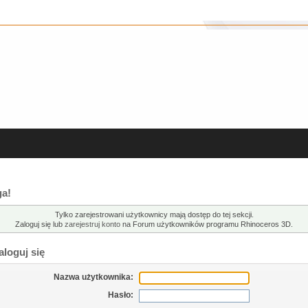
a!
Tylko zarejestrowani użytkownicy mają dostęp do tej sekcji.
Zaloguj się lub
zarejestruj konto
na Forum użytkowników programu Rhinoceros 3D.
loguj się
Nazwa użytkownika:
Hasło: