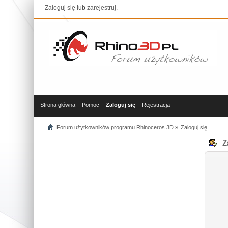
Zaloguj się
lub
zarejestruj
.
Strona główna
Pomoc
Zaloguj się
Rejestracja
Forum użytkowników programu Rhinoceros 3D
»
Zaloguj się
Za