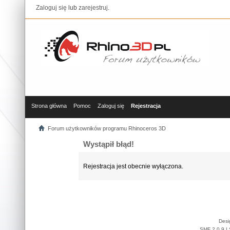
Zaloguj się
lub
zarejestruj
.
Strona główna
Pomoc
Zaloguj się
Rejestracja
Forum użytkowników programu Rhinoceros 3D
Wystąpił błąd!
Rejestracja jest obecnie wyłączona.
Desi
SMF 2.0.9
|