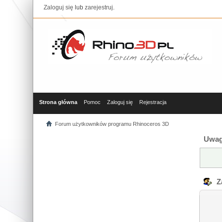
Zaloguj się
lub
zarejestruj
.
Strona główna
Pomoc
Zaloguj się
Rejestracja
Forum użytkowników programu Rhinoceros 3D
Uwag
Za