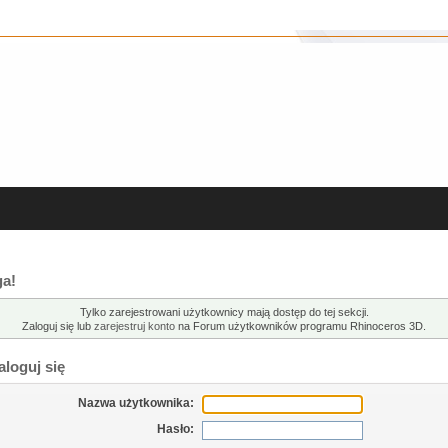
a!
Tylko zarejestrowani użytkownicy mają dostęp do tej sekcji.
Zaloguj się lub
zarejestruj konto
na Forum użytkowników programu Rhinoceros 3D.
loguj się
Nazwa użytkownika:
Hasło: