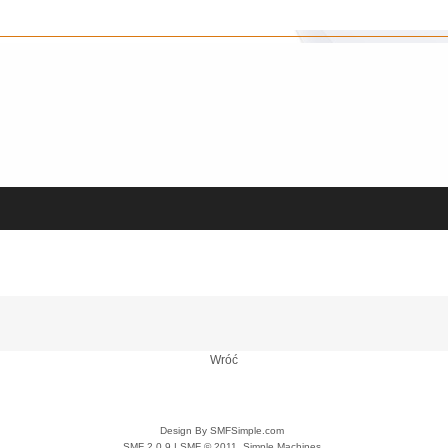
Wróć
Design By SMFSimple.com
SMF 2.0.9
|
SMF © 2011
,
Simple Machines