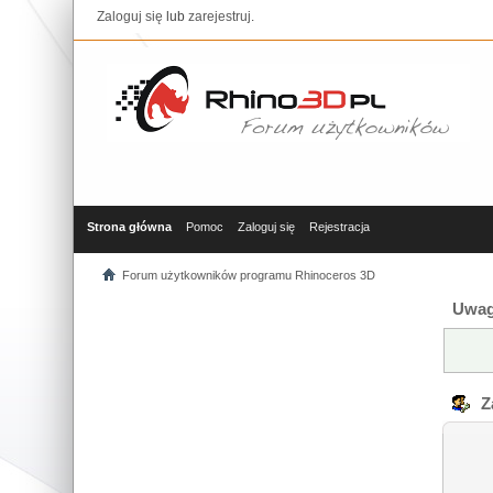
Zaloguj się
lub
zarejestruj
.
Strona główna
Pomoc
Zaloguj się
Rejestracja
Forum użytkowników programu Rhinoceros 3D
Uwag
Za