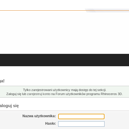
a!
Tylko zarejestrowani użytkownicy mają dostęp do tej sekcji.
Zaloguj się lub
zarejestruj konto
na Forum użytkowników programu Rhinoceros 3D.
loguj się
Nazwa użytkownika:
Hasło: