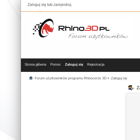
Zaloguj się
lub
zarejestruj
.
Strona główna
Pomoc
Zaloguj się
Rejestracja
Forum użytkowników programu Rhinoceros 3D
»
Zaloguj się
Za