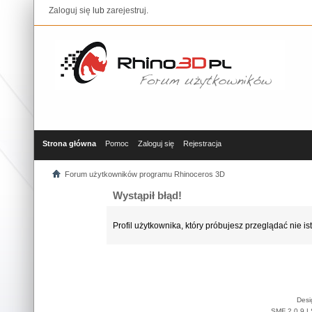
Zaloguj się
lub
zarejestruj
.
Strona główna
Pomoc
Zaloguj się
Rejestracja
Forum użytkowników programu Rhinoceros 3D
Wystąpił błąd!
Profil użytkownika, który próbujesz przeglądać nie ist
Desi
SMF 2.0.9
|