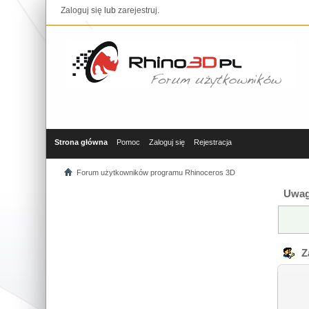
Zaloguj się
lub
zarejestruj
.
Strona główna
Pomoc
Zaloguj się
Rejestracja
Forum użytkowników programu Rhinoceros 3D
Uwag
Za