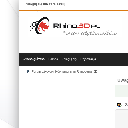
Zaloguj się
lub
zarejestruj
.
Strona główna
Pomoc
Zaloguj się
Rejestracja
Forum użytkowników programu Rhinoceros 3D
Uwag
Za