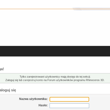
a!
Tylko zarejestrowani użytkownicy mają dostęp do tej sekcji.
Zaloguj się lub
zarejestruj konto
na Forum użytkowników programu Rhinoceros 3D.
loguj się
Nazwa użytkownika:
Hasło: