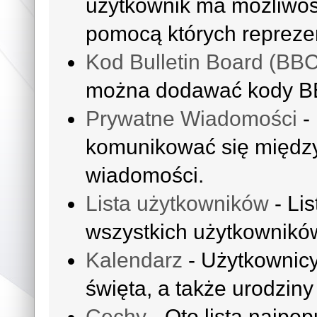
użytkownik ma możliwoś
pomocą których reprezen
Kod Bulletin Board (BB
można dodawać kody B
Prywatne Wiadomości
-
komunikować się międz
wiadomości.
Lista użytkowników
- Li
wszystkich użytkownikó
Kalendarz
- Użytkownicy
święta, a także urodzin
Cechy
- Oto lista najpop