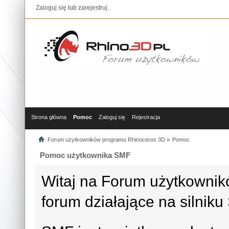
Zaloguj się
lub
zarejestruj
.
Strona główna
Pomoc
Zaloguj się
Rejestracja
Forum użytkowników programu Rhinoceros 3D
»
Pomoc
Pomoc użytkownika SMF
Witaj na Forum użytkowni
forum działające na silni