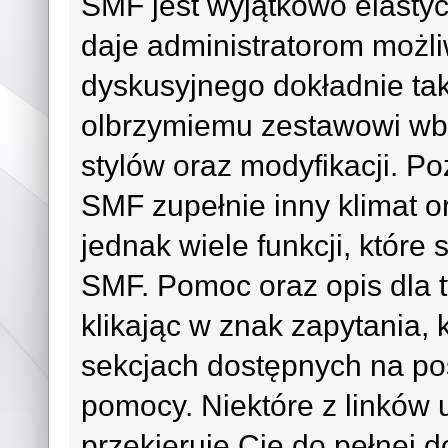
SMF jest wyjątkowo elast
daje administratorom możl
dyskusyjnego dokładnie tak
olbrzymiemu zestawowi wb
stylów oraz modyfikacji. 
SMF zupełnie inny klimat or
jednak wiele funkcji, które
SMF. Pomoc oraz opis dla t
klikając w znak zapytania, 
sekcjach dostępnych na po
pomocy. Niektóre z linków
przekieruje Cię do pełnej d