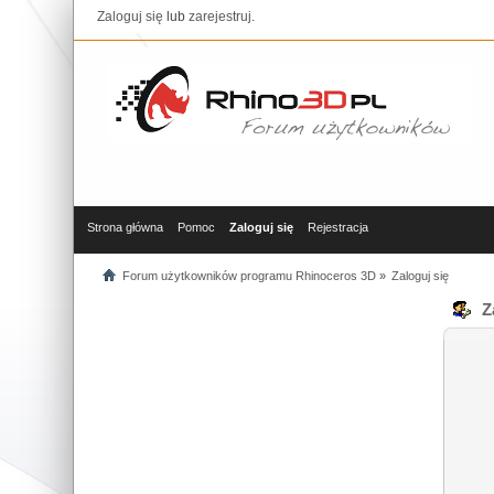
Zaloguj się
lub
zarejestruj
.
Strona główna
Pomoc
Zaloguj się
Rejestracja
Forum użytkowników programu Rhinoceros 3D
»
Zaloguj się
Za