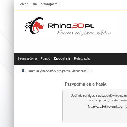
Zaloguj się
lub
zarejestruj
.
Strona główna
Pomoc
Zaloguj się
Rejestracja
Forum użytkowników programu Rhinoceros 3D
Przypomnienie hasła
Jeśli nie pamiętasz szczegółów logowan
proces, prosimy podać swoją
Nazwa użytkownika/emai