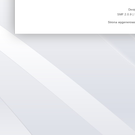
Desi
SMF 2.0.9
|
Strona wygenerowa