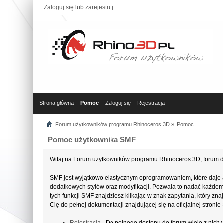
Zaloguj się
lub
zarejestruj
.
Strona główna
Pomoc
Zaloguj się
Rejestracja
Forum użytkowników programu Rhinoceros 3D
»
Pomoc
Pomoc użytkownika SMF
Witaj na Forum użytkowników programu Rhinoceros 3D, forum d
SMF jest wyjątkowo elastycznym oprogramowaniem, które daje 
dodatkowych stylów oraz modyfikacji. Pozwala to nadać każdemu 
tych funkcji SMF znajdziesz klikając w znak zapytania, który z
Cię do pełnej dokumentacji znajdującej się na oficjalnej stroni
Rejestracja
- Do pełnego dostępu do forum wiele z nich 