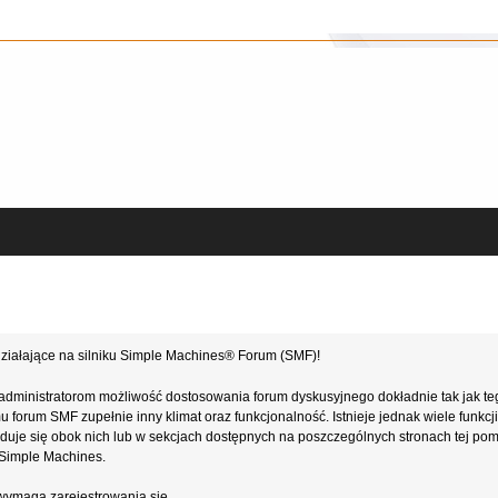
ziałające na silniku Simple Machines® Forum (SMF)!
administratorom możliwość dostosowania forum dyskusyjnego dokładnie tak jak te
forum SMF zupełnie inny klimat oraz funkcjonalność. Istnieje jednak wiele funkcji
najduje się obok nich lub w sekcjach dostępnych na poszczególnych stronach tej po
e Simple Machines.
wymaga zarejestrowania się.