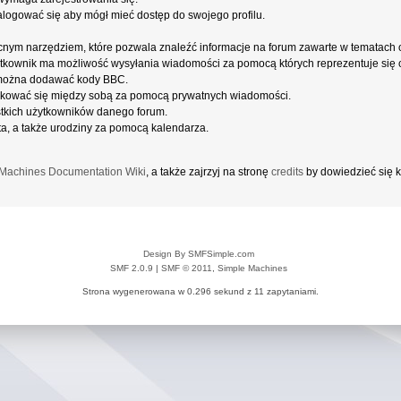
alogować się aby mógł mieć dostęp do swojego profilu.
cnym narzędziem, które pozwala znaleźć informacje na forum zawarte w tematach
użytkownik ma możliwość wysyłania wiadomości za pomocą których reprezentuje się c
można dodawać kody BBC.
kować się między sobą za pomocą prywatnych wiadomości.
stkich użytkowników danego forum.
a, a także urodziny za pomocą kalendarza.
Machines Documentation Wiki
, a także zajrzyj na stronę
credits
by dowiedzieć się k
Design By SMFSimple.com
SMF 2.0.9
|
SMF © 2011
,
Simple Machines
Strona wygenerowana w 0.296 sekund z 11 zapytaniami.