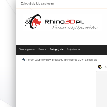
Zaloguj się
lub
zarejestruj
.
Strona główna
Pomoc
Zaloguj się
Rejestracja
Forum użytkowników programu Rhinoceros 3D
»
Zaloguj się
Za