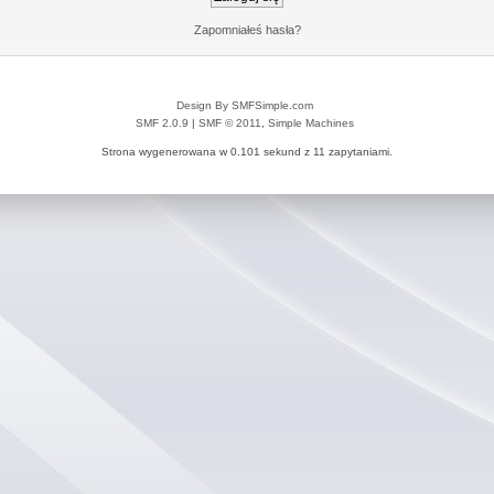
Zapomniałeś hasła?
Design By SMFSimple.com
SMF 2.0.9
|
SMF © 2011
,
Simple Machines
Strona wygenerowana w 0.101 sekund z 11 zapytaniami.