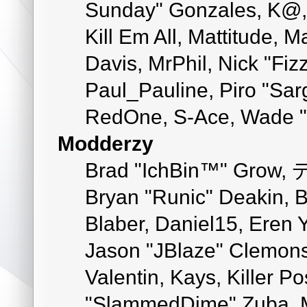
Sunday" Gonzales, K@, 
Kill Em All, Mattitude, M
Davis, MrPhil, Nick "Fiz
Paul_Pauline, Piro "Sar
RedOne, S-Ace, Wade "
Modderzy
Brad "IchBin™" Grow, 
Bryan "Runic" Deakin, 
Blaber, Daniel15, Eren 
Jason "JBlaze" Clemons
Valentin, Kays, Killer P
"SlammedDime" Zuba, M