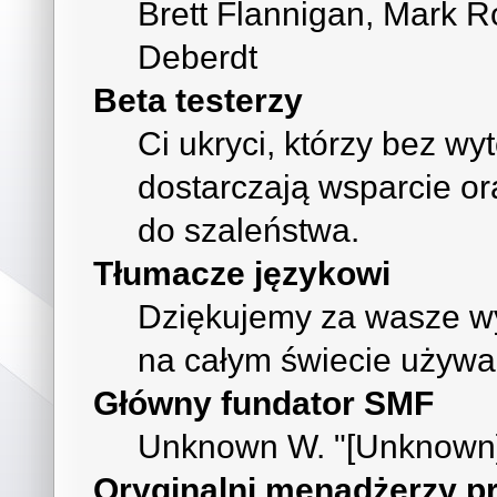
Brett Flannigan, Mark R
Deberdt
Beta testerzy
Ci ukryci, którzy bez wy
dostarczają wsparcie o
do szaleństwa.
Tłumacze językowi
Dziękujemy za wasze wys
na całym świecie używa
Główny fundator SMF
Unknown W. "[Unknown]
Oryginalni menadżerzy pr