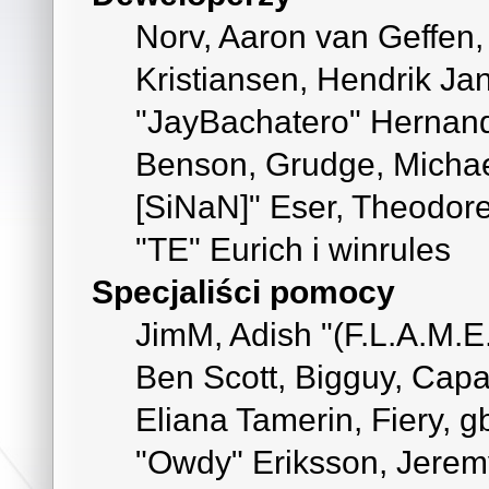
Norv, Aaron van Geffen,
Kristiansen, Hendrik Ja
"JayBachatero" Hernand
Benson, Grudge, Michael
[SiNaN]" Eser, Theodore
"TE" Eurich i winrules
Specjaliści pomocy
JimM, Adish "(F.L.A.M.E.
Ben Scott, Bigguy, Cap
Eliana Tamerin, Fiery, g
"Owdy" Eriksson, Jeremy 