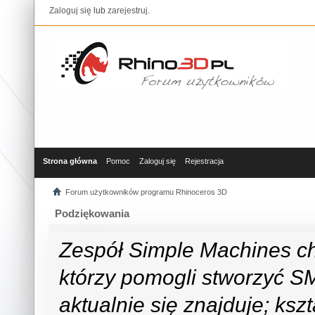
Zaloguj się
lub
zarejestruj
.
Strona główna
Pomoc
Zaloguj się
Rejestracja
Forum użytkowników programu Rhinoceros 3D
Podziękowania
Zespół Simple Machines c
którzy pomogli stworzyć SMF
aktualnie się znajduje; ks