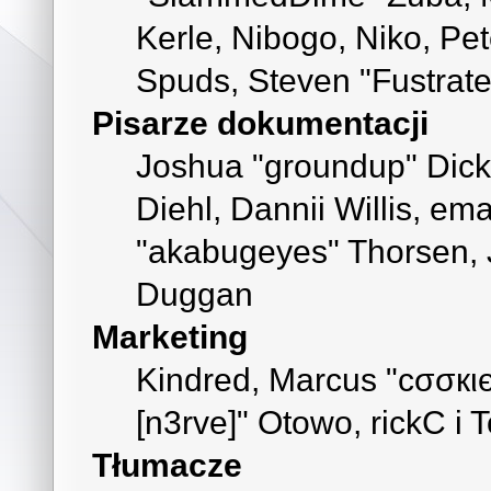
Kerle, Nibogo, Niko, Pet
Spuds, Steven "Fustrate
Pisarze dokumentacji
Joshua "groundup" Dicke
Diehl, Dannii Willis, e
"akabugeyes" Thorsen, J
Duggan
Marketing
Kindred, Marcus "cσσкι
[n3rve]" Otowo, rickC i 
Tłumacze