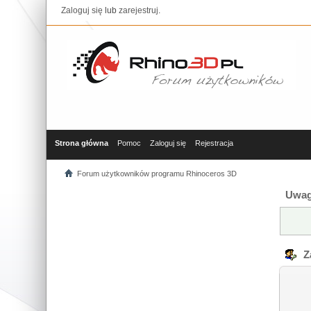
Zaloguj się
lub
zarejestruj
.
Strona główna
Pomoc
Zaloguj się
Rejestracja
Forum użytkowników programu Rhinoceros 3D
Uwag
Za