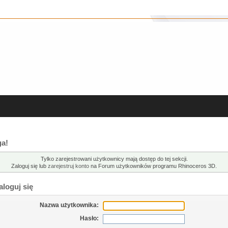
a!
Tylko zarejestrowani użytkownicy mają dostęp do tej sekcji.
Zaloguj się lub
zarejestruj konto
na Forum użytkowników programu Rhinoceros 3D.
loguj się
Nazwa użytkownika:
Hasło: