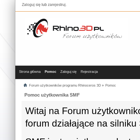
Zaloguj się
lub
zarejestruj
.
Strona główna
Pomoc
Zaloguj się
Rejestracja
Forum użytkowników programu Rhinoceros 3D
»
Pomoc
Pomoc użytkownika SMF
Witaj na Forum użytkowni
forum działające na silni