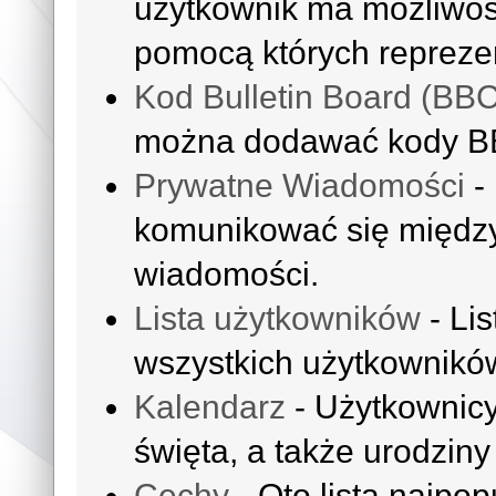
użytkownik ma możliwoś
pomocą których reprezen
Kod Bulletin Board (BB
można dodawać kody B
Prywatne Wiadomości
-
komunikować się międz
wiadomości.
Lista użytkowników
- Li
wszystkich użytkownikó
Kalendarz
- Użytkownicy
święta, a także urodzin
Cechy
- Oto lista najpop