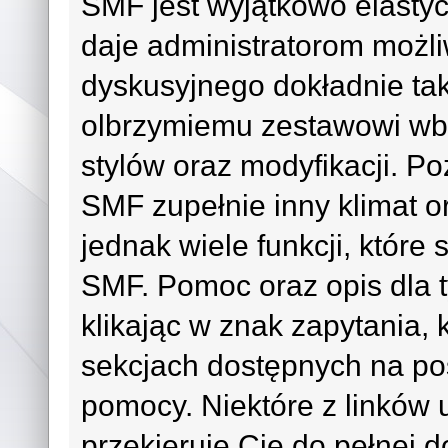
SMF jest wyjątkowo elast
daje administratorom możl
dyskusyjnego dokładnie tak
olbrzymiemu zestawowi wb
stylów oraz modyfikacji. 
SMF zupełnie inny klimat or
jednak wiele funkcji, które
SMF. Pomoc oraz opis dla t
klikając w znak zapytania, 
sekcjach dostępnych na po
pomocy. Niektóre z linków
przekieruje Cię do pełnej d