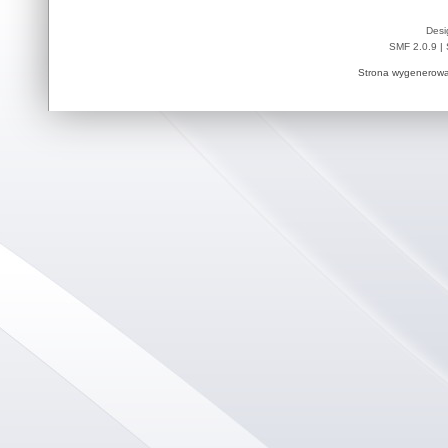
Desi
SMF 2.0.9
|
Strona wygenerowa