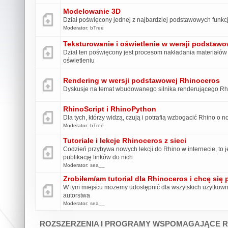
Modelowanie 3D
Dział poświęcony jednej z najbardziej podstawowych funkc
Moderator:
bTree
Teksturowanie i oświetlenie w wersji podstaw
Dział ten poświęcony jest procesom nakładania materiałów i
oświetleniu
Rendering w wersji podstawowej Rhinoceros
Dyskusje na temat wbudowanego silnika renderującego Rh
RhinoScript i RhinoPython
Dla tych, którzy widzą, czują i potrafią wzbogacić Rhino o 
Moderator:
bTree
Tutoriale i lekcje Rhinoceros z sieci
Codzień przybywa nowych lekcji do Rhino w internecie, to j
publikację linków do nich
Moderator:
sea__
Zrobiłem/am tutorial dla Rhinoceros i chcę się 
W tym miejscu możemy udostępnić dla wszytskich użytkown
autorstwa
Moderator:
sea__
ROZSZERZENIA I PROGRAMY WSPOMAGAJĄCE R