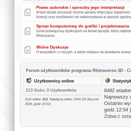
Prawo autorskie i sposoby jego interpretacji
W tym dziale poruszać można sprawy dotyczące legalności
licencji oraz możliwości ich wykorzystania w sposób zgod
Sprzęt komputerowy do grafiki i projektowania
Dział poświęcony dyskusjom na temat sprzętu, który najlepie
Rhinoceros
Wolne Dyskusje
O wszystkim i o niczym, a także miejsce na powitania now
Forum użytkowników programu Rhinoceros 3D - Ce
Użytkownicy online
Statysty
8482 wiadom
213 Gości, 0 Użytkowników
Najnowszy 
Dziś online:
213
. Najwięcej online: 2444 (25 Styczeń
Ostatnio wy
2026, godz.10:32)
godz.12:54 
Zobacz osta