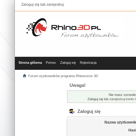
Zaloguj się
lub
zarejestruj
.
Strona główna
Pomoc
Zaloguj się
Rejestracja
Forum użytkowników programu Rhinoceros 3D
Uwaga!
Nie masz zezwolen
Zaloguj się lub
zarejestruj konto
n
Zaloguj się
Nazwa użytkownik
Hasł