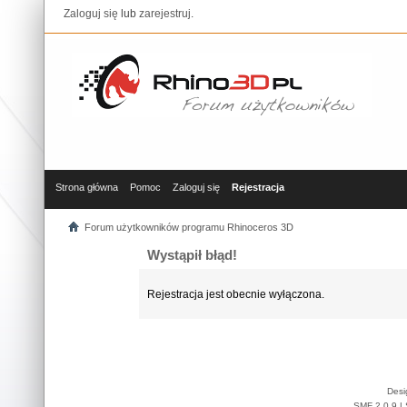
Zaloguj się
lub
zarejestruj
.
Strona główna
Pomoc
Zaloguj się
Rejestracja
Forum użytkowników programu Rhinoceros 3D
Wystąpił błąd!
Rejestracja jest obecnie wyłączona.
Desi
SMF 2.0.9
|