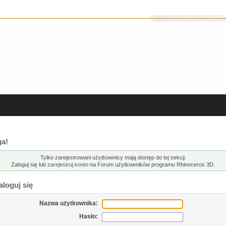
a!
Tylko zarejestrowani użytkownicy mają dostęp do tej sekcji.
Zaloguj się lub
zarejestruj konto
na Forum użytkowników programu Rhinoceros 3D.
loguj się
Nazwa użytkownika:
Hasło: