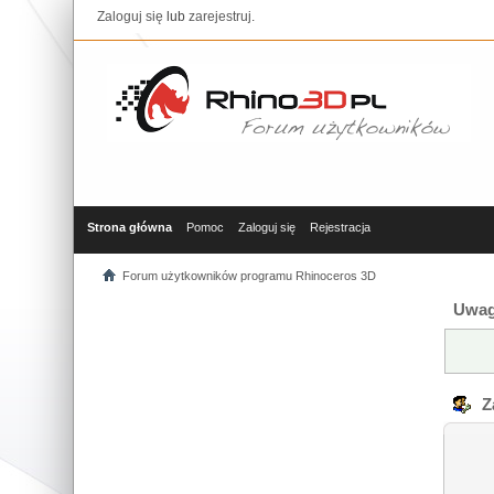
Zaloguj się
lub
zarejestruj
.
Strona główna
Pomoc
Zaloguj się
Rejestracja
Forum użytkowników programu Rhinoceros 3D
Uwag
Za