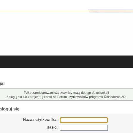
a!
Tylko zarejestrowani użytkownicy mają dostęp do tej sekcji.
Zaloguj się lub
zarejestruj konto
na Forum użytkowników programu Rhinoceros 3D.
loguj się
Nazwa użytkownika:
Hasło: