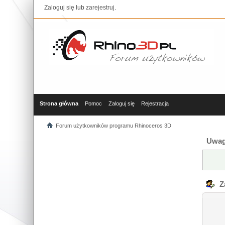
Zaloguj się
lub
zarejestruj
.
Strona główna
Pomoc
Zaloguj się
Rejestracja
Forum użytkowników programu Rhinoceros 3D
Uwag
Za