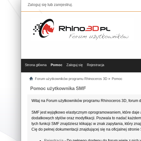
Zaloguj się
lub
zarejestruj
.
Strona główna
Pomoc
Zaloguj się
Rejestracja
Forum użytkowników programu Rhinoceros 3D
»
Pomoc
Pomoc użytkownika SMF
Witaj na Forum użytkowników programu Rhinoceros 3D, forum d
SMF jest wyjątkowo elastycznym oprogramowaniem, które daje 
dodatkowych stylów oraz modyfikacji. Pozwala to nadać każdemu 
tych funkcji SMF znajdziesz klikając w znak zapytania, który z
Cię do pełnej dokumentacji znajdującej się na oficjalnej stroni
Rejestracja
- Do pełnego dostępu do forum wiele z nich 