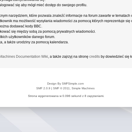
alogować się aby mógł mieć dostęp do swojego profilu.
cnym narzędziem, które pozwala znaleźć informacje na forum zawarte w tematach
użytkownik ma możliwość wysyłania wiadomości za pomocą których reprezentuje się c
można dodawać kody BBC.
kować się między sobą za pomocą prywatnych wiadomości.
stkich użytkowników danego forum.
a, a także urodziny za pomocą kalendarza.
Machines Documentation Wiki
, a także zajrzyj na stronę
credits
by dowiedzieć się k
Design By SMFSimple.com
SMF 2.0.9
|
SMF © 2011
,
Simple Machines
Strona wygenerowana w 0.096 sekund z 8 zapytaniami.