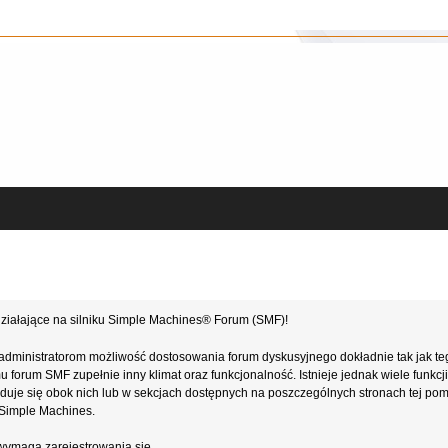
ziałające na silniku Simple Machines® Forum (SMF)!
administratorom możliwość dostosowania forum dyskusyjnego dokładnie tak jak te
forum SMF zupełnie inny klimat oraz funkcjonalność. Istnieje jednak wiele funkcji
najduje się obok nich lub w sekcjach dostępnych na poszczególnych stronach tej po
e Simple Machines.
wymaga zarejestrowania się.