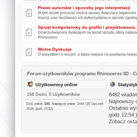
Prawo autorskie i sposoby jego interpretacji
W tym dziale poruszać można sprawy dotyczące legalności
licencji oraz możliwości ich wykorzystania w sposób zgod
Sprzęt komputerowy do grafiki i projektowania
Dział poświęcony dyskusjom na temat sprzętu, który najlepie
Rhinoceros
Wolne Dyskusje
O wszystkim i o niczym, a także miejsce na powitania now
Forum użytkowników programu Rhinoceros 3D - Ce
Użytkownicy online
Statysty
8482 wiadom
168 Gości, 0 Użytkowników
Najnowszy 
Dziś online:
195
. Najwięcej online: 2444 (25 Styczeń
Ostatnio wy
2026, godz.10:32)
godz.12:54 
Zobacz osta