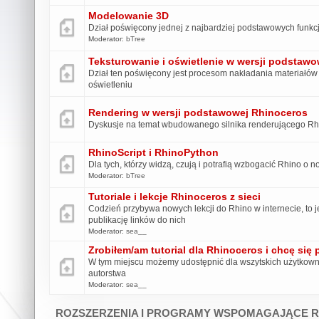
Modelowanie 3D
Dział poświęcony jednej z najbardziej podstawowych funkc
Moderator:
bTree
Teksturowanie i oświetlenie w wersji podstaw
Dział ten poświęcony jest procesom nakładania materiałów i
oświetleniu
Rendering w wersji podstawowej Rhinoceros
Dyskusje na temat wbudowanego silnika renderującego Rh
RhinoScript i RhinoPython
Dla tych, którzy widzą, czują i potrafią wzbogacić Rhino o 
Moderator:
bTree
Tutoriale i lekcje Rhinoceros z sieci
Codzień przybywa nowych lekcji do Rhino w internecie, to j
publikację linków do nich
Moderator:
sea__
Zrobiłem/am tutorial dla Rhinoceros i chcę się 
W tym miejscu możemy udostępnić dla wszytskich użytkown
autorstwa
Moderator:
sea__
ROZSZERZENIA I PROGRAMY WSPOMAGAJĄCE R