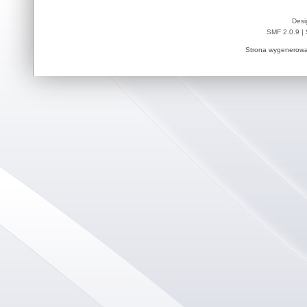
Desi
SMF 2.0.9
|
Strona wygenerowa