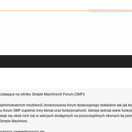
ziałające na silniku Simple Machines® Forum (SMF)!
administratorom możliwość dostosowania forum dyskusyjnego dokładnie tak jak te
forum SMF zupełnie inny klimat oraz funkcjonalność. Istnieje jednak wiele funkcji
najduje się obok nich lub w sekcjach dostępnych na poszczególnych stronach tej po
e Simple Machines.
wymaga zarejestrowania się.