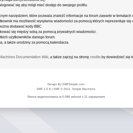
alogować się aby mógł mieć dostęp do swojego profilu.
cnym narzędziem, które pozwala znaleźć informacje na forum zawarte w tematach
użytkownik ma możliwość wysyłania wiadomości za pomocą których reprezentuje się c
można dodawać kody BBC.
kować się między sobą za pomocą prywatnych wiadomości.
stkich użytkowników danego forum.
a, a także urodziny za pomocą kalendarza.
Machines Documentation Wiki
, a także zajrzyj na stronę
credits
by dowiedzieć się k
Design By SMFSimple.com
SMF 2.0.9
|
SMF © 2011
,
Simple Machines
Strona wygenerowana w 0.096 sekund z 11 zapytaniami.