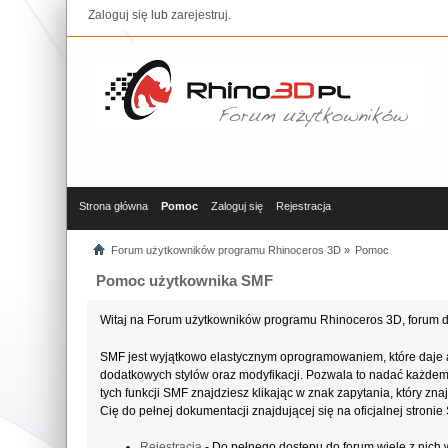
Zaloguj się
lub
zarejestruj
.
Strona główna
Pomoc
Zaloguj się
Rejestracja
Forum użytkowników programu Rhinoceros 3D
»
Pomoc
Pomoc użytkownika SMF
Witaj na Forum użytkowników programu Rhinoceros 3D, forum d
SMF jest wyjątkowo elastycznym oprogramowaniem, które daje 
dodatkowych stylów oraz modyfikacji. Pozwala to nadać każdemu 
tych funkcji SMF znajdziesz klikając w znak zapytania, który z
Cię do pełnej dokumentacji znajdującej się na oficjalnej stroni
Rejestracja
- Do pełnego dostępu do forum wiele z nich 