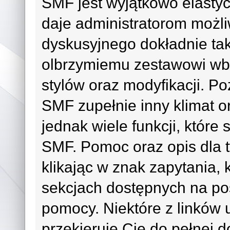
SMF jest wyjątkowo elast
daje administratorom możl
dyskusyjnego dokładnie tak
olbrzymiemu zestawowi wb
stylów oraz modyfikacji. 
SMF zupełnie inny klimat or
jednak wiele funkcji, które
SMF. Pomoc oraz opis dla t
klikając w znak zapytania, 
sekcjach dostępnych na po
pomocy. Niektóre z linków
przekieruje Cię do pełnej d