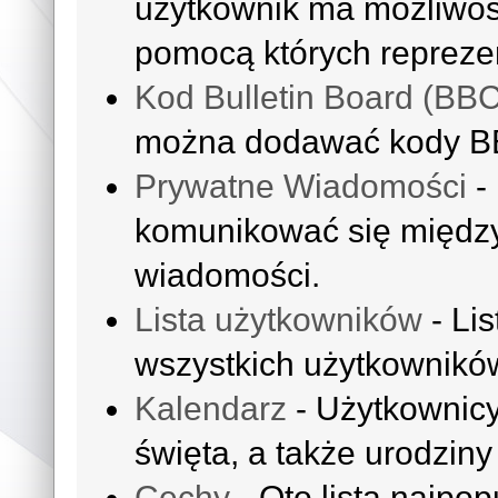
użytkownik ma możliwoś
pomocą których reprezen
Kod Bulletin Board (BB
można dodawać kody B
Prywatne Wiadomości
-
komunikować się międz
wiadomości.
Lista użytkowników
- Li
wszystkich użytkownikó
Kalendarz
- Użytkownicy
święta, a także urodzin
Cechy
- Oto lista najpop