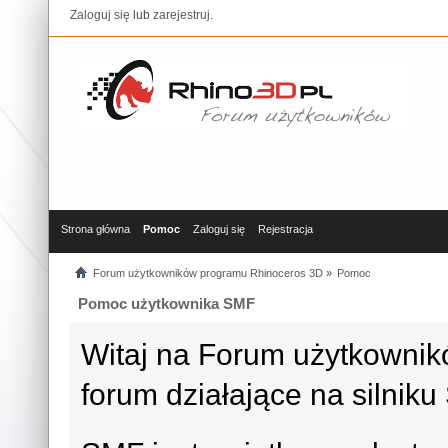
Zaloguj się
lub
zarejestruj
.
Strona główna
Pomoc
Zaloguj się
Rejestracja
Forum użytkowników programu Rhinoceros 3D
»
Pomoc
Pomoc użytkownika SMF
Witaj na Forum użytkowni
forum działające na silni